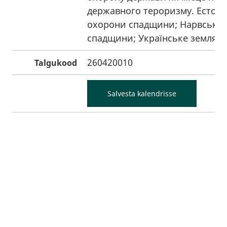
державного тероризму. Естонс
охорони спадщини; Нарвське 
спадщини; Українське земляцт
260420010
Talgukood
Salvesta kalendrisse