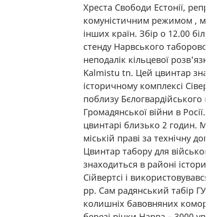
Хреста Свободи Естонії, репре
комуністичним режимом , меш
інших країн. Збір о 12.00 біля
стенду Нарвського таборового
неподалік кільцевої розв'язки 
Kalmistu tn. Цей цвинтар знах
історичному комплексі Сіверсь
поблизу Бєлогвардійського кл
Громадянської війни в Росії. Т
цвинтарі близько 2 годин. Ми
міській праві за технічну допо
Цвинтар табору для військов
знаходиться в районі історич
Сійвертсі і використовувався в
рр. Сам радянський табір ГУЛ
колишніх бавовняних коморах
березі річки Нарва – 3000 ув'я