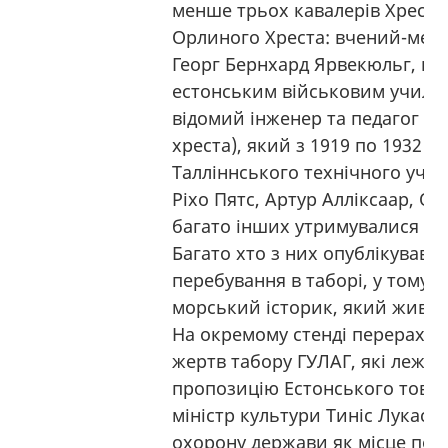
менше трьох кавалерів Хреста
Орлиного Хреста: вчений-меди
Георг Бернхард Ярвекюльг, ко
естонським військовим учили
відомий інженер та педагог Г
хреста), який з 1919 по 1932 р
Талліннського технічного учил
Ріхо Пятс, Артур Алліксаар, Ос
багато інших утримувалися в 
Багато хто з них опублікував с
перебування в таборі, у тому ч
морський історик, який живе 
На окремому стенді перерахова
жертв табору ГУЛАГ, які лежать
пропозицію Естонського това
міністр культури Тиніс Лукас у
охорону держави як місце пох