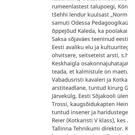
rumeenlastest talupoegi, Königsb
tšehhi lendur kuulsast „Normandi
samuti Odessa Pedagoogikaüliko
õppejõud Kaleda, ka poolakaid, 
Saksa sõjaväes teeninud eesti 
Eesti avaliku elu ja kultuuritegela
ohvitsere, seitseteist arsti, s.h.
Keskhaigla osakonnajuhatajat. A
teada, et kalmistule on maetud
Vabadusristi kavaleri ja Kotkarist
arstiteadlane, tuntud kirurg Ge
Järvekülg, Eesti Sõjakooli ülem 
Trossi, kaugsõidukapten Heino N
tuntud insener ja haridustegel
Reier (Kotkaristi V klass), kes aa
Tallinna Tehnikumi direktor. Kul