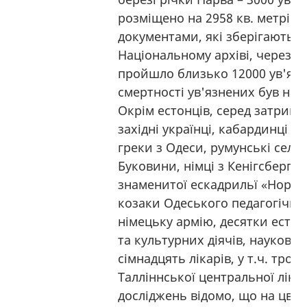
розміщено на 2958 кв. метрів. 
документами, які зберігаються
Національному архіві, через 
пройшло близько 12000 ув'язне
смертності ув'язнених був на
Окрім естонців, серед затрима
західні українці, кабардинці з 
греки з Одеси, румунські селян
Буковини, німці з Кенігсберга,
знаменитої ескадрильї «Норма
козаки Одеського педагогічног
німецьку армію, десятки есто
та культурних діячів, науковці
сімнадцять лікарів, у т.ч. троє 
Талліннської центральної лікар
досліджень відомо, що на цви