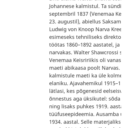
Johannese kalmistul. Ta sündis 
septembril 1837 (Venemaa Keisriri
23. augustil), abiellus Saksamaa
Ludwig von Knoop Narva Kreenh
esimeseks tehniliseks direktori
töötas 1860–1892 aastatel, ja sea
narvakas. Walter Shawcrossi suri
Venemaa Keisririikis oli vanas stii
maeti abikaasa poolt Narvas. N
kalmistule maeti ka üle kolmekü
elaniku. Ajavahemikul 1915–191
lätlasi, kes põgenesid eelseisval
õnnestus aga üksikutel: sõda Ee
ning lisaks puhkes 1919. aastal 
tüüfuseepideemia. Ausamba ühis
1934. aastal. Selle materjaliks o