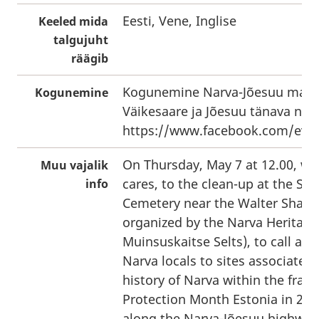
Eesti, Vene, Inglise
Keeled mida
talgujuht
räägib
Kogunemine Narva-Jõesuu maant
Kogunemine
Väikesaare ja Jõesuu tänava nurg
https://www.facebook.com/eve
On Thursday, May 7 at 12.00, we
Muu vajalik
cares, to the clean-up at the St.
info
Cemetery near the Walter Shaw
organized by the Narva Heritage
Muinsuskaitse Selts), to call att
Narva locals to sites associated
history of Narva within the fram
Protection Month Estonia in 202
along the Narva-Jõesuu highway,