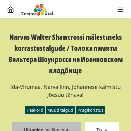
Narvas Walter Shawcrossi mälestuseks
korrastustalgude / Толока памяти
Вальтера Шоукросса на Иоанновском
кладбище
Ida-Virumaa, Narva linn, Johannese kalmistu
Jõesuu tänaval
Heakord
Muud talgud
Prügikoristus
Liitumine
on lõppenud
Toeta