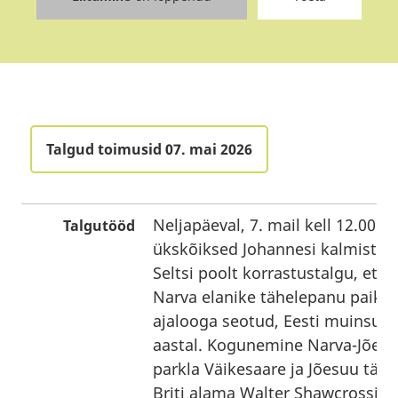
Talgud toimusid 07. mai 2026
Neljapäeval, 7. mail kell 12.00 k
Talgutööd
ükskõiksed Johannesi kalmistul
Seltsi poolt korrastustalgu, et j
Narva elanike tähelepanu paikad
ajalooga seotud, Eesti muinsus
aastal. Kogunemine Narva-Jõesu
parkla Väikesaare ja Jõesuu täna
Briti alama Walter Shawcrossi 