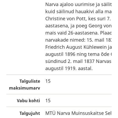
Narva ajaloo uurimise ja säilita
kuid säilinud hauakivi alla maet
Christine von Pott, kes suri 7. s
aastasena, ja poeg Georg von Pot
mais vaid 26-aastasena. Plaadi a
narvakade nimed: 15. mail 1832
Friedrich August Kühlewein ja s
augustil 1896 ning tema õde Car
sündinud 2. mail 1837 Narvas ja 
augustil 1919. aastal.
15
Talguliste
maksimumarv
15
Vabu kohti
MTÜ Narva Muinsuskaitse Selts
Talgujuht