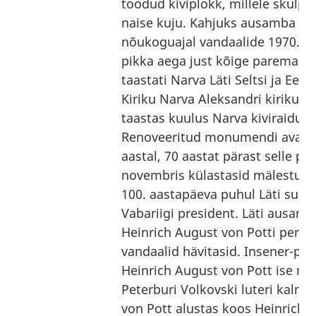
toodud kiviplokk, millele skulpt
naise kuju. Kahjuks ausamba osa
nõukoguajal vandaalide 1970. aa
pikka aega just kõige paremas 
taastati Narva Läti Seltsi ja Eest
Kiriku Narva Aleksandri kiriku
taastas kuulus Narva kiviraidur 
Renoveeritud monumendi avami
aastal, 70 aastat pärast selle pa
novembris külastasid mälestuss
100. aastapäeva puhul Läti suurs
Vabariigi president. Läti ausam
Heinrich August von Potti pereko
vandaalid hävitasid. Insener-pol
Heinrich August von Pott ise mae
Peterburi Volkovski luteri kalmi
von Pott alustas koos Heinrich