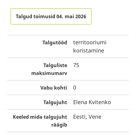
Talgud toimusid 04. mai 2026
territooriumi
Talgutööd
koristamine
75
Talguliste
maksimumarv
0
Vabu kohti
Elena Kvitenko
Talgujuht
Eesti, Vene
Keeled mida talgujuht
räägib