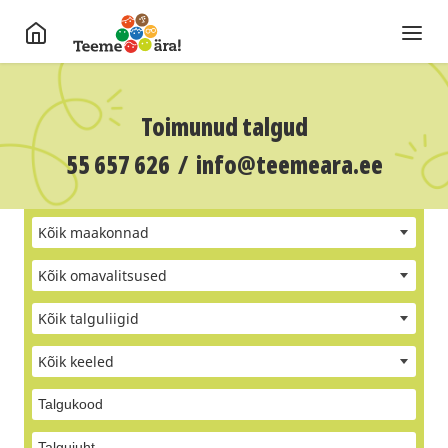
Toimunud talgud
55 657 626
/
info@teemeara.ee
Kõik maakonnad
Kõik omavalitsused
Kõik talguliigid
Kõik keeled