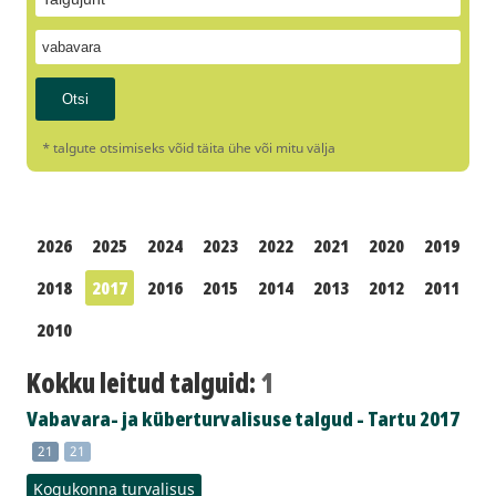
* talgute otsimiseks võid täita ühe või mitu välja
2026
2025
2024
2023
2022
2021
2020
2019
2018
2017
2016
2015
2014
2013
2012
2011
2010
Kokku leitud talguid:
1
Vabavara- ja küberturvalisuse talgud - Tartu 2017
21
21
Kogukonna turvalisus