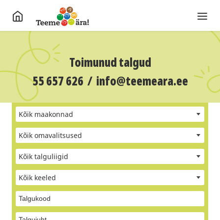
Toimunud talgud
55 657 626
/
info@teemeara.ee
Kõik maakonnad
Kõik omavalitsused
Kõik talguliigid
Kõik keeled