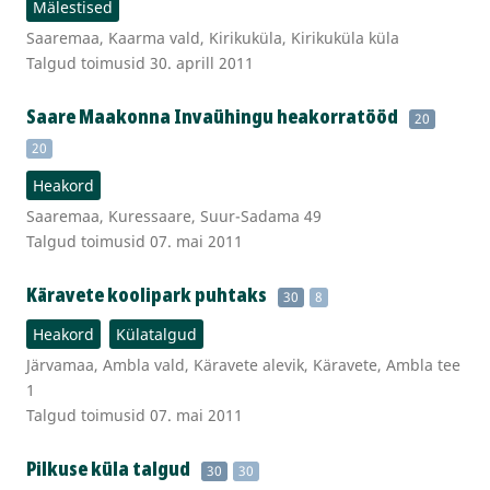
Mälestised
Saaremaa, Kaarma vald, Kirikuküla, Kirikuküla küla
Talgud toimusid 30. aprill 2011
Saare Maakonna Invaühingu heakorratööd
20
20
Heakord
Saaremaa, Kuressaare, Suur-Sadama 49
Talgud toimusid 07. mai 2011
Käravete koolipark puhtaks
30
8
Heakord
Külatalgud
Järvamaa, Ambla vald, Käravete alevik, Käravete, Ambla tee
1
Talgud toimusid 07. mai 2011
Pilkuse küla talgud
30
30