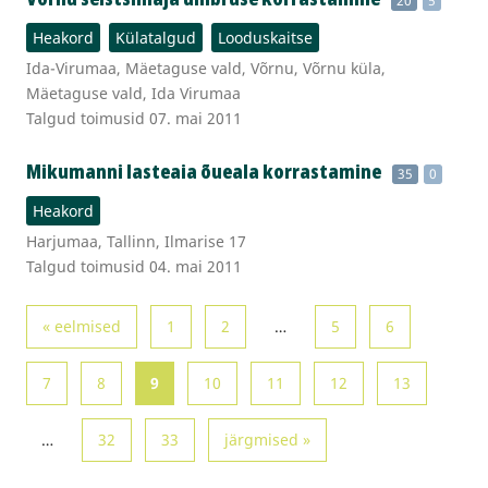
20
5
Heakord
Külatalgud
Looduskaitse
Ida-Virumaa, Mäetaguse vald, Võrnu, Võrnu küla,
Mäetaguse vald, Ida Virumaa
Talgud toimusid 07. mai 2011
Mikumanni lasteaia õueala korrastamine
35
0
Heakord
Harjumaa, Tallinn, Ilmarise 17
Talgud toimusid 04. mai 2011
« eelmised
1
2
…
5
6
7
8
9
10
11
12
13
…
32
33
järgmised »