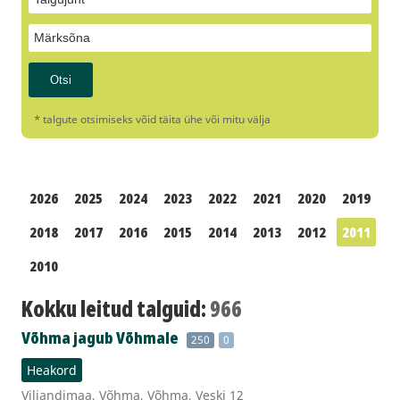
* talgute otsimiseks võid täita ühe või mitu välja
2026
2025
2024
2023
2022
2021
2020
2019
2018
2017
2016
2015
2014
2013
2012
2011
2010
Kokku leitud talguid:
966
Võhma jagub Võhmale
250
0
Heakord
Viljandimaa, Võhma, Võhma, Veski 12