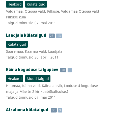
Heakord
Külatalgud
Valgamaa, Otepää vald, Pilkuse, Valgamaa Otepää vald
Pilkuse küla
Talgud toimusid 07. mai 2011
Laadjala külatalgud
25
13
Külatalgud
Saaremaa, Kaarma vald, Laadjala
Talgud toimusid 30. aprill 2011
Käina koguduse talgupäev
20
9
Heakord
Muud talgud
Hiiumaa, Käina vald, Käina alevik, Lootuse 4 koguduse
maja ja Mäe tn 2 kirikuabi(kaltsukas)
Talgud toimusid 07. mai 2011
Atsalama külatalgud
30
9