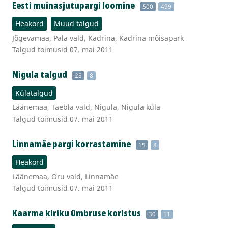
Eesti muinasjutupargi loomine
500
499
Heakord
Muud talgud
Jõgevamaa, Pala vald, Kadrina, Kadrina mõisapark
Talgud toimusid 07. mai 2011
Nigula talgud
25
8
Külatalgud
Läänemaa, Taebla vald, Nigula, Nigula küla
Talgud toimusid 07. mai 2011
Linnamäe pargi korrastamine
15
8
Heakord
Läänemaa, Oru vald, Linnamäe
Talgud toimusid 07. mai 2011
Kaarma kiriku ümbruse koristus
30
11