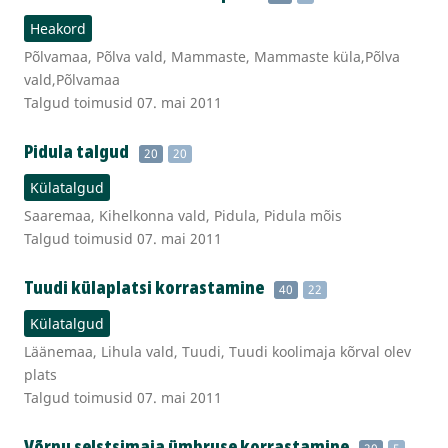
Heakord
Põlvamaa, Põlva vald, Mammaste, Mammaste küla,Põlva
vald,Põlvamaa
Talgud toimusid 07. mai 2011
Pidula talgud
20
20
Külatalgud
Saaremaa, Kihelkonna vald, Pidula, Pidula mõis
Talgud toimusid 07. mai 2011
Tuudi külaplatsi korrastamine
40
22
Külatalgud
Läänemaa, Lihula vald, Tuudi, Tuudi koolimaja kõrval olev
plats
Talgud toimusid 07. mai 2011
Võrnu selstsimaja ümbruse korrastamine