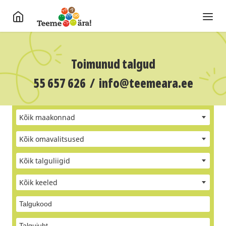
Toimunud talgud
55 657 626
/
info@teemeara.ee
Kõik maakonnad
Kõik omavalitsused
Kõik talguliigid
Kõik keeled