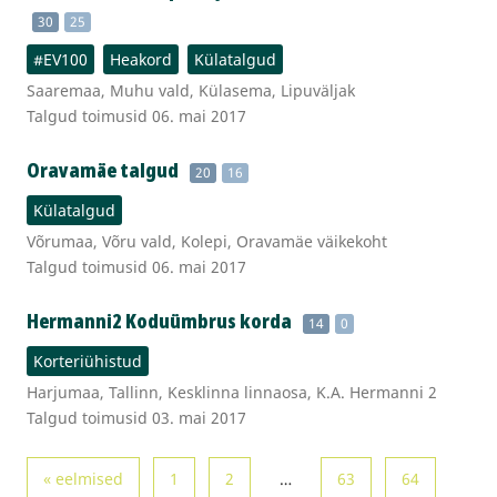
30
25
#EV100
Heakord
Külatalgud
Saaremaa, Muhu vald, Külasema, Lipuväljak
Talgud toimusid 06. mai 2017
Oravamäe talgud
20
16
Külatalgud
Võrumaa, Võru vald, Kolepi, Oravamäe väikekoht
Talgud toimusid 06. mai 2017
Hermanni2 Koduümbrus korda
14
0
Korteriühistud
Harjumaa, Tallinn, Kesklinna linnaosa, K.A. Hermanni 2
Talgud toimusid 03. mai 2017
« eelmised
1
2
…
63
64