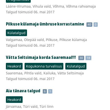
Lääne-Virumaa, Vihula vald, Võhma, Võhma rahvamaja
Talgud toimusid 06. mai 2017
Pilkuse külamaja ümbruse korrastamine
40
0
Külatalgud
Valgamaa, Otepää vald, Pilkuse, Pilkuse külamaja
Talgud toimusid 06. mai 2017
Vätta Seltsimaja korda Saaremaal!!!
30
18
Heakord
Kogukonna turvalisus
Külatalgud
Saaremaa, Pihtla vald, Kailuka, Vätta Seltsimaja
Talgud toimusid 06. mai 2017
Aia tänava talgud
6
1
Heakord
Järvamaa, Türi vald, Türi linn