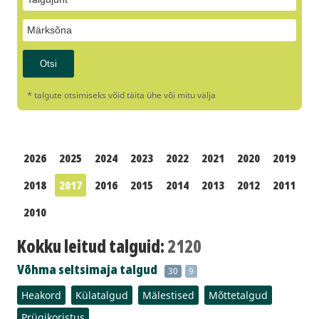
* talgute otsimiseks võid täita ühe või mitu välja
2026
2025
2024
2023
2022
2021
2020
2019
2018
2017
2016
2015
2014
2013
2012
2011
2010
Kokku leitud talguid:
2120
Võhma seltsimaja talgud
30
9
Heakord
Külatalgud
Mälestised
Mõttetalgud
Prügikoristus