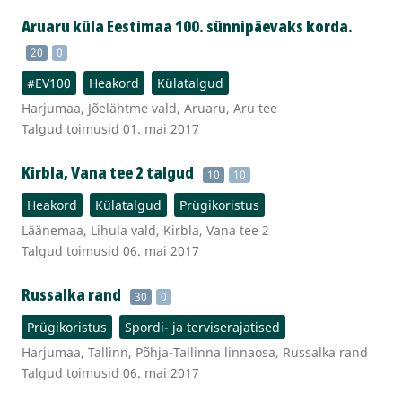
Aruaru küla Eestimaa 100. sünnipäevaks korda.
20
0
#EV100
Heakord
Külatalgud
Harjumaa, Jõelähtme vald, Aruaru, Aru tee
Talgud toimusid 01. mai 2017
Kirbla, Vana tee 2 talgud
10
10
Heakord
Külatalgud
Prügikoristus
Läänemaa, Lihula vald, Kirbla, Vana tee 2
Talgud toimusid 06. mai 2017
Russalka rand
30
0
Prügikoristus
Spordi- ja terviserajatised
Harjumaa, Tallinn, Põhja-Tallinna linnaosa, Russalka rand
Talgud toimusid 06. mai 2017