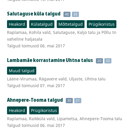
Salutaguse küla talgud
40
35
Heakord
Külatalgud
Mõttetalgud
Prügikoristus
Raplamaa, Kohila vald, Salutaguse, Kaljo talu ja Põllu tn
vaheline haljasala
Talgud toimusid 06. mai 2017
Lambamäe korrastamine Uhtna talus
20
20
Muud talgud
Lääne-Virumaa, Rägavere vald, Uljaste, Uhtna talu
Talgud toimusid 07. mai 2017
Ahnepere-Tooma talgud
30
21
Heakord
Prügikoristus
Raplamaa, Raikküla vald, Lipametsa, Ahnepere-Tooma talu
Talgud toimusid 06. mai 2017