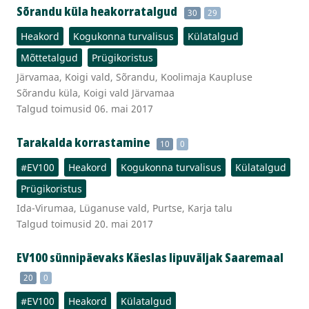
Sõrandu küla heakorratalgud
30
29
Heakord
Kogukonna turvalisus
Külatalgud
Mõttetalgud
Prügikoristus
Järvamaa, Koigi vald, Sõrandu, Koolimaja Kaupluse
Sõrandu küla, Koigi vald Järvamaa
Talgud toimusid 06. mai 2017
Tarakalda korrastamine
10
0
#EV100
Heakord
Kogukonna turvalisus
Külatalgud
Prügikoristus
Ida-Virumaa, Lüganuse vald, Purtse, Karja talu
Talgud toimusid 20. mai 2017
EV100 sünnipäevaks Käeslas lipuväljak Saaremaal
20
0
#EV100
Heakord
Külatalgud