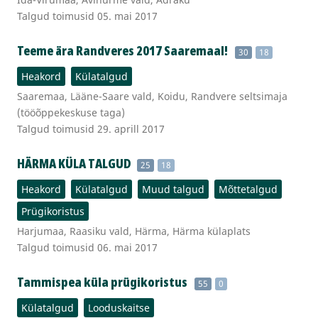
Talgud toimusid 05. mai 2017
Teeme ära Randveres 2017 Saaremaal!
30
18
Heakord
Külatalgud
Saaremaa, Lääne-Saare vald, Koidu, Randvere seltsimaja
(tööõppekeskuse taga)
Talgud toimusid 29. aprill 2017
HÄRMA KÜLA TALGUD
25
18
Heakord
Külatalgud
Muud talgud
Mõttetalgud
Prügikoristus
Harjumaa, Raasiku vald, Härma, Härma külaplats
Talgud toimusid 06. mai 2017
Tammispea küla prügikoristus
55
0
Külatalgud
Looduskaitse