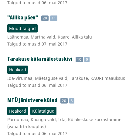
Talgud toimusid 06. mai 2017
"Allika päev"
20
11
Muud talgud
Läänemaa, Martna vald, Kaare, Allika talu
Talgud toimusid 07. mai 2017
Tarakuse küla mälestuskivi
10
0
Heakord
Ida-Virumaa, Mäetaguse vald, Tarakuse, KAURI maaüksus
Talgud toimusid 06. mai 2017
MTÜ Jänistvere külad
20
3
Heakord
Külatalgud
Pärnumaa, Koonga vald, Irta, Külakeskuse korrastamine
(vana Irta kauplus)
Talgud toimusid 06. mai 2017