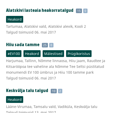
Alatskivi lasteaia heakorratalgud
15
0
Heakord
Tartumaa, Alatskivi vald, Alatskivi alevik, Kooli 2
Talgud toimusid 06. mai 2017
Hiiu sada tamme
25
0
#EV100
Heakord
Mälestised
Prügikoristus
Harjumaa, Tallinn, Nõmme linnaosa, Hiiu jaam, Raudtee ja
Kitsarööpoa tee vaheline ala Nõmme Tee Seltsi püstitatud
monumendi EV 100 ümbrus ja Hiiu 100 tamme park
Talgud toimusid 06. mai 2017
Keskvälja talu talgud
10
2
Heakord
Lääne-Virumaa, Tamsalu vald, Vadiküla, Keskvälja talu
Talgud toimusid 13. mai 2017