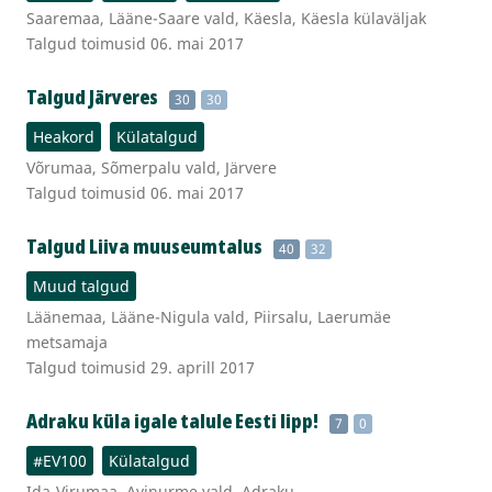
Saaremaa, Lääne-Saare vald, Käesla, Käesla külaväljak
Talgud toimusid 06. mai 2017
Talgud Järveres
30
30
Heakord
Külatalgud
Võrumaa, Sõmerpalu vald, Järvere
Talgud toimusid 06. mai 2017
Talgud Liiva muuseumtalus
40
32
Muud talgud
Läänemaa, Lääne-Nigula vald, Piirsalu, Laerumäe
metsamaja
Talgud toimusid 29. aprill 2017
Adraku küla igale talule Eesti lipp!
7
0
#EV100
Külatalgud
Ida-Virumaa, Avinurme vald, Adraku