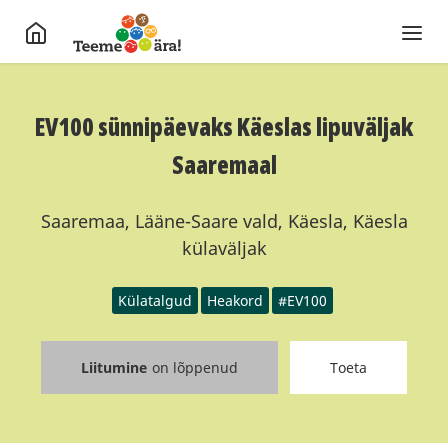
EV100 sünnipäevaks Käeslas lipuväljak
Saaremaal
Saaremaa, Lääne-Saare vald, Käesla, Käesla
külaväljak
Külatalgud
Heakord
#EV100
Liitumine
on lõppenud
Toeta