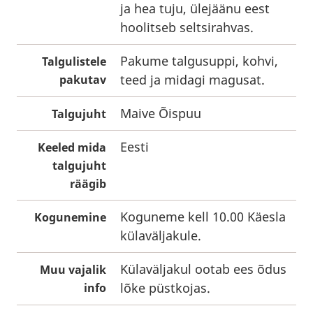
ja hea tuju, ülejäänu eest
hoolitseb seltsirahvas.
Pakume talgusuppi, kohvi,
Talgulistele
teed ja midagi magusat.
pakutav
Maive Õispuu
Talgujuht
Eesti
Keeled mida
talgujuht
räägib
Koguneme kell 10.00 Käesla
Kogunemine
külaväljakule.
Külaväljakul ootab ees õdus
Muu vajalik
lõke püstkojas.
info