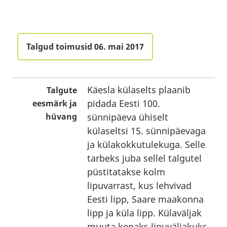
Talgud toimusid 06. mai 2017
Käesla külaselts plaanib
Talgute
pidada Eesti 100.
eesmärk ja
hüvang
sünnipäeva ühiselt
külaseltsi 15. sünnipäevaga
ja külakokkutulekuga. Selle
tarbeks juba sellel talgutel
püstitatakse kolm
lipuvarrast, kus lehvivad
Eesti lipp, Saare maakonna
lipp ja küla lipp. Külaväljak
muuta kenaks lipuväljakuks