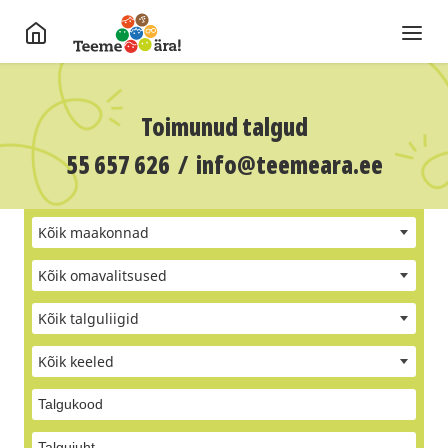
Toimunud talgud
55 657 626
/
info@teemeara.ee
Kõik maakonnad
Kõik omavalitsused
Kõik talguliigid
Kõik keeled