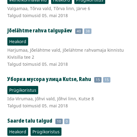
Valgamaa, Tõrva vald, Tõrva linn, Järve 6
Talgud toimusid 05. mai 2018
Jõelähtme rahva talgupäev
40
38
Heakord
Harjumaa, Jõelähtme vald, Jõelähtme rahvamaja kinnistu
Kivisilla tee 2
Talgud toimusid 05. mai 2018
Уборка мусора улица Kutse, Rahu
15
15
Prügikoristus
Ida-Virumaa, Jõhvi vald, Jõhvi linn, Kutse 8
Talgud toimusid 05. mai 2018
Saarde talu talgud
10
0
Heakord
Prügikoristus