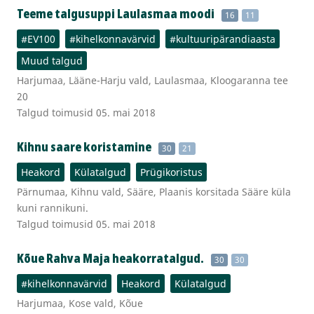
Teeme talgusuppi Laulasmaa moodi
16
11
#EV100
#kihelkonnavärvid
#kultuuripärandiaasta
Muud talgud
Harjumaa, Lääne-Harju vald, Laulasmaa, Kloogaranna tee
20
Talgud toimusid 05. mai 2018
Kihnu saare koristamine
30
21
Heakord
Külatalgud
Prügikoristus
Pärnumaa, Kihnu vald, Sääre, Plaanis korsitada Sääre küla
kuni rannikuni.
Talgud toimusid 05. mai 2018
Kõue Rahva Maja heakorratalgud.
30
30
#kihelkonnavärvid
Heakord
Külatalgud
Harjumaa, Kose vald, Kõue