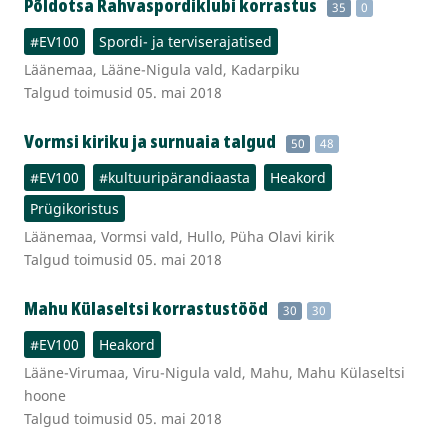
Põldotsa Rahvaspordiklubi korrastus
35
0
#EV100
Spordi- ja terviserajatised
Läänemaa, Lääne-Nigula vald, Kadarpiku
Talgud toimusid 05. mai 2018
Vormsi kiriku ja surnuaia talgud
50
48
#EV100
#kultuuripärandiaasta
Heakord
Prügikoristus
Läänemaa, Vormsi vald, Hullo, Püha Olavi kirik
Talgud toimusid 05. mai 2018
Mahu Külaseltsi korrastustööd
30
30
#EV100
Heakord
Lääne-Virumaa, Viru-Nigula vald, Mahu, Mahu Külaseltsi
hoone
Talgud toimusid 05. mai 2018