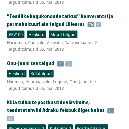
Talgud toimusid 05. mai 2018
"Teadlike kogukondade tarkus" konverentsi ja
permakultuuri aia talgud Lilleorus
70
6
#EV100
Heakord
Muud talgud
Harjumaa, Rae vald, Aruvalla, Taevasmaa tee 2
Talgud toimusid 05. mai 2018
Onu-Jaani tee talgud
20
17
Heakord
Külatalgud
Hiiumaa, Hiiumaa vald, Luguse, Onu-Jaani tee
Talgud toimusid 05. mai 2018
Küla tuliuute postkastide värvimine,
teadetetahvlid Adraku feisbuk õiges kohas
21
21
#kihelkonnavärvid
Külatalgud
Postkastitalgud