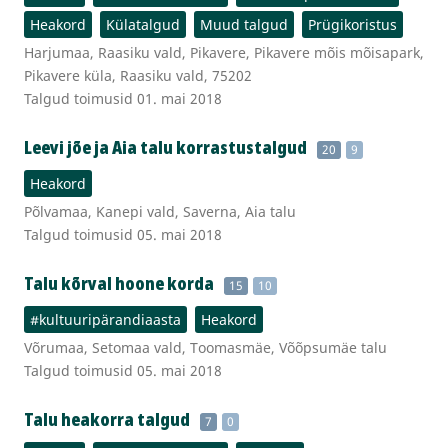
Heakord
Külatalgud
Muud talgud
Prügikoristus
Harjumaa, Raasiku vald, Pikavere, Pikavere mõis mõisapark,
Pikavere küla, Raasiku vald, 75202
Talgud toimusid 01. mai 2018
Leevi jõe ja Aia talu korrastustalgud
20
9
Heakord
Põlvamaa, Kanepi vald, Saverna, Aia talu
Talgud toimusid 05. mai 2018
Talu kõrval hoone korda
15
10
#kultuuripärandiaasta
Heakord
Võrumaa, Setomaa vald, Toomasmäe, Võõpsumäe talu
Talgud toimusid 05. mai 2018
Talu heakorra talgud
7
0