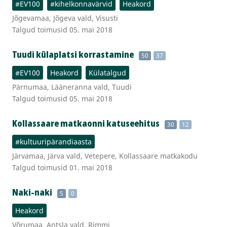
#EV100
#kihelkonnavärvid
Heakord
Jõgevamaa, Jõgeva vald, Visusti
Talgud toimusid 05. mai 2018
Tuudi külaplatsi korrastamine
50
37
#EV100
Heakord
Külatalgud
Pärnumaa, Lääneranna vald, Tuudi
Talgud toimusid 05. mai 2018
Kollassaare matkaonni katuseehitus
30
12
#kultuuripärandiaasta
Järvamaa, Järva vald, Vetepere, Kollassaare matkakodu
Talgud toimusid 01. mai 2018
Naki-naki
5
0
Heakord
Võrumaa, Antsla vald, Rimmi