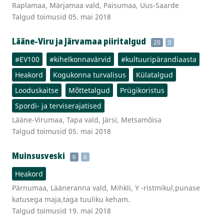
Raplamaa, Märjamaa vald, Paisumaa, Uus-Saarde
Talgud toimusid 05. mai 2018
Lääne-Viru ja Järvamaa piiritalgud
20
0
#EV100
#kihelkonnavärvid
#kultuuripärandiaasta
Heakord
Kogukonna turvalisus
Külatalgud
Looduskaitse
Mõttetalgud
Prügikoristus
Spordi- ja terviserajatised
Lääne-Virumaa, Tapa vald, Järsi, Metsamõisa
Talgud toimusid 05. mai 2018
Muinsusveski
6
6
Heakord
Pärnumaa, Lääneranna vald, Mihkli, Y -ristmikul,punase
katusega maja,taga tuuliku keham.
Talgud toimusid 19. mai 2018