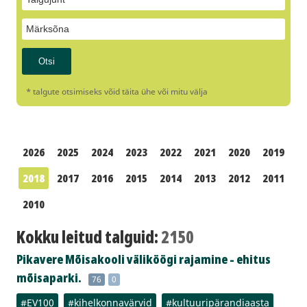
* talgute otsimiseks võid täita ühe või mitu välja
2026
2025
2024
2023
2022
2021
2020
2019
2018
2017
2016
2015
2014
2013
2012
2011
2010
Kokku leitud talguid:
2150
Pikavere Mõisakooli väliköögi rajamine - ehitus
mõisaparki.
76
0
#EV100
#kihelkonnavärvid
#kultuuripärandiaasta