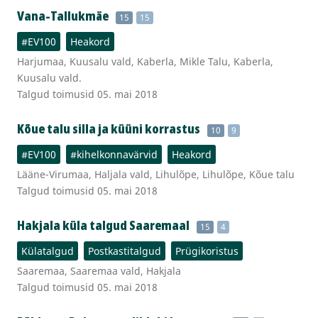
Vana-Tallukmäe
15
15
#EV100
Heakord
Harjumaa, Kuusalu vald, Kaberla, Mikle Talu, Kaberla,
Kuusalu vald.
Talgud toimusid 05. mai 2018
Kõue talu silla ja küüni korrastus
10
9
#EV100
#kihelkonnavärvid
Heakord
Lääne-Virumaa, Haljala vald, Lihulõpe, Lihulõpe, Kõue talu
Talgud toimusid 05. mai 2018
Hakjala küla talgud Saaremaal
15
4
Külatalgud
Postkastitalgud
Prügikoristus
Saaremaa, Saaremaa vald, Hakjala
Talgud toimusid 05. mai 2018