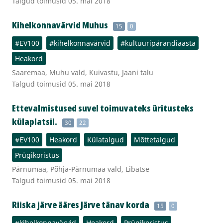
Talgud toimusid 05. mai 2018
Kihelkonnavärvid Muhus
15
0
#EV100
#kihelkonnavärvid
#kultuuripärandiaasta
Heakord
Saaremaa, Muhu vald, Kuivastu, Jaani talu
Talgud toimusid 05. mai 2018
Ettevalmistused suvel toimuvateks üritusteks
külaplatsil.
30
22
#EV100
Heakord
Külatalgud
Mõttetalgud
Prügikoristus
Pärnumaa, Põhja-Pärnumaa vald, Libatse
Talgud toimusid 05. mai 2018
Riiska järve ääres Järve tänav korda
15
0
#kihelkonnavärvid
Heakord
Prügikoristus