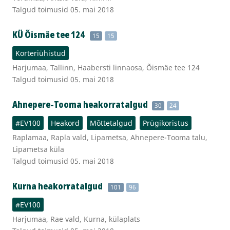
Talgud toimusid 05. mai 2018
KÜ Õismäe tee 124
15
15
Korteriühistud
Harjumaa, Tallinn, Haabersti linnaosa, Õismäe tee 124
Talgud toimusid 05. mai 2018
Ahnepere-Tooma heakorratalgud
30
24
#EV100
Heakord
Mõttetalgud
Prügikoristus
Raplamaa, Rapla vald, Lipametsa, Ahnepere-Tooma talu,
Lipametsa küla
Talgud toimusid 05. mai 2018
Kurna heakorratalgud
101
96
#EV100
Harjumaa, Rae vald, Kurna, külaplats