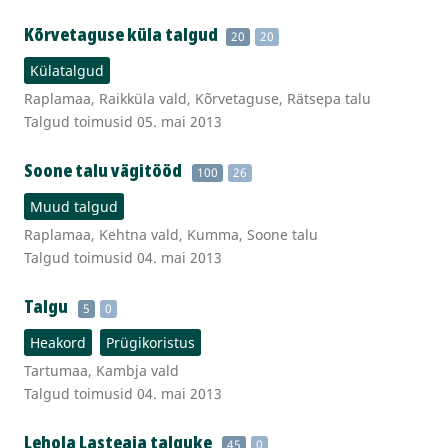
Kõrvetaguse küla talgud
20
20
Külatalgud
Raplamaa, Raikküla vald, Kõrvetaguse, Rätsepa talu
Talgud toimusid 05. mai 2013
Soone talu vägitööd
100
26
Muud talgud
Raplamaa, Kehtna vald, Kumma, Soone talu
Talgud toimusid 04. mai 2013
Talgu
5
0
Heakord
Prügikoristus
Tartumaa, Kambja vald
Talgud toimusid 04. mai 2013
Lehola Lasteaia talguke
45
0