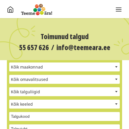
Toimunud talgud
55 657 626
/
info@teemeara.ee
Kõik maakonnad
Kõik omavalitsused
Kõik talguliigid
Kõik keeled