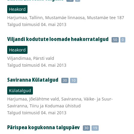
Heakord
Harjumaa, Tallinn, Mustamäe linnaosa, Mustamäe tee 187
Talgud toimusid 04. mai 2013
Viljandi kodutute loomade heakorratalgud
50
0
Heakord
Viljandimaa, Pärsti vald
Talgud toimusid 04. mai 2013
Saviranna Külatalgud
30
10
Külatalgud
Harjumaa, Jõelähtme vald, Saviranna, Väike- ja Suur-
Saviranna, Tiiru ja Kodumaa ühistud
Talgud toimusid 04. mai 2013
Pärispea kogukonna talgupäev
30
19