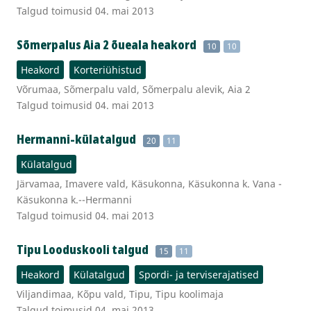
Talgud toimusid 04. mai 2013
Sõmerpalus Aia 2 õueala heakord
10
10
Heakord
Korteriühistud
Võrumaa, Sõmerpalu vald, Sõmerpalu alevik, Aia 2
Talgud toimusid 04. mai 2013
Hermanni-külatalgud
20
11
Külatalgud
Järvamaa, Imavere vald, Käsukonna, Käsukonna k. Vana -
Käsukonna k.--Hermanni
Talgud toimusid 04. mai 2013
Tipu Looduskooli talgud
15
11
Heakord
Külatalgud
Spordi- ja terviserajatised
Viljandimaa, Kõpu vald, Tipu, Tipu koolimaja
Talgud toimusid 04. mai 2013