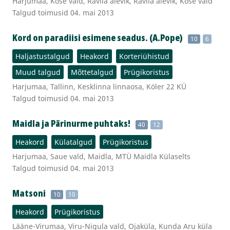
Harjumaa, Kose vald, Ravila alevik, Ravila alevik, Kose vald
Talgud toimusid 04. mai 2013
Kord on paradiisi esimene seadus. (A.Pope)
10
6
Haljastustalgud
Heakord
Korteriühistud
Muud talgud
Mõttetalgud
Prügikoristus
Harjumaa, Tallinn, Kesklinna linnaosa, Köler 22 KÜ
Talgud toimusid 04. mai 2013
Maidla ja Pärinurme puhtaks!
40
12
Heakord
Külatalgud
Prügikoristus
Harjumaa, Saue vald, Maidla, MTÜ Maidla Külaselts
Talgud toimusid 04. mai 2013
Matsoni
10
10
Heakord
Prügikoristus
Lääne-Virumaa, Viru-Nigula vald, Ojaküla, Kunda Aru küla