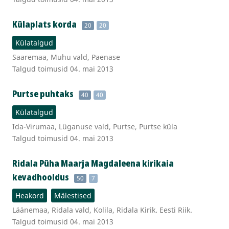
Külaplats korda
20
20
Külatalgud
Saaremaa, Muhu vald, Paenase
Talgud toimusid 04. mai 2013
Purtse puhtaks
40
40
Külatalgud
Ida-Virumaa, Lüganuse vald, Purtse, Purtse küla
Talgud toimusid 04. mai 2013
Ridala Püha Maarja Magdaleena kirikaia
kevadhooldus
50
7
Heakord
Mälestised
Läänemaa, Ridala vald, Kolila, Ridala Kirik. Eesti Riik.
Talgud toimusid 04. mai 2013