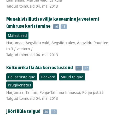
Läänemaa, Martna vald, Laiküla
Talgud toimusid 04. mai 2013
Munakivisillutise välja kaevamine ja veetorni
ümbruse koristamine
16
13
Mälestised
Harjumaa, Aegviidu vald, Aegviidu alev, Aegviidu Raudtee
tn 3 / veetorn /
Talgud toimusid 04. mai 2013
Kultuurikatla Aia korrastustööd
60
17
Haljastustalgud
Heakord
Muud talgud
Prügikoristus
Harjumaa, Tallinn, Põhja-Tallinna linnaosa, Põhja pst 35
Talgud toimusid 04. mai 2013
Jööri Küla talgud
30
19