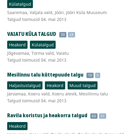
Külatalgud
Saaremaa, Valjala vald, Jööri, Jööri Küla Muuseum
Talgud toimusid 04. mai 2013
VAIATU KÜLA TALGUD
30
28
Heakord
Külatalgud
Jõgevamaa, Torma vald, Vaiatu
Talgud toimusid 04. mai 2013
Mesilinnu talu küttepuude talgu
10
0
Haljastustalgud
Heakord
Muud talgud
Järvamaa, Koeru vald, Koeru alevik, Mesilinnu talu
Talgud toimusid 04. mai 2013
Ravila koristus ja heakorra talgud
60
51
Heakord