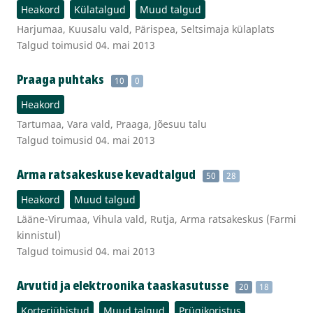
Heakord
Külatalgud
Muud talgud
Harjumaa, Kuusalu vald, Pärispea, Seltsimaja külaplats
Talgud toimusid 04. mai 2013
Praaga puhtaks
10
0
Heakord
Tartumaa, Vara vald, Praaga, Jõesuu talu
Talgud toimusid 04. mai 2013
Arma ratsakeskuse kevadtalgud
50
28
Heakord
Muud talgud
Lääne-Virumaa, Vihula vald, Rutja, Arma ratsakeskus (Farmi
kinnistul)
Talgud toimusid 04. mai 2013
Arvutid ja elektroonika taaskasutusse
20
18
Korteriühistud
Muud talgud
Prügikoristus