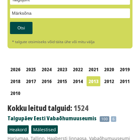
* talgute otsimiseks võid täita ühe või mitu välja
2026
2025
2024
2023
2022
2021
2020
2019
2018
2017
2016
2015
2014
2013
2012
2011
2010
Kokku leitud talguid:
1524
Talgupäev Eesti Vabaõhumuuseumis
100
6
Heakord
Mälestised
Harjumaa, Tallinn, Haabersti linnaosa, Vabaõhumuuseumi