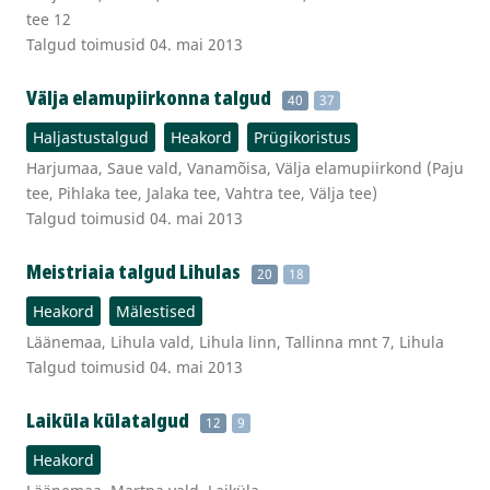
tee 12
Talgud toimusid 04. mai 2013
Välja elamupiirkonna talgud
40
37
Haljastustalgud
Heakord
Prügikoristus
Harjumaa, Saue vald, Vanamõisa, Välja elamupiirkond (Paju
tee, Pihlaka tee, Jalaka tee, Vahtra tee, Välja tee)
Talgud toimusid 04. mai 2013
Meistriaia talgud Lihulas
20
18
Heakord
Mälestised
Läänemaa, Lihula vald, Lihula linn, Tallinna mnt 7, Lihula
Talgud toimusid 04. mai 2013
Laiküla külatalgud
12
9
Heakord