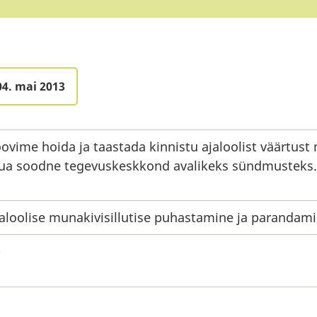
04. mai 2013
ovime hoida ja taastada kinnistu ajaloolist väärtust 
ua soodne tegevuskeskkond avalikeks sündmusteks.
aloolise munakivisillutise puhastamine ja parandami
0
8