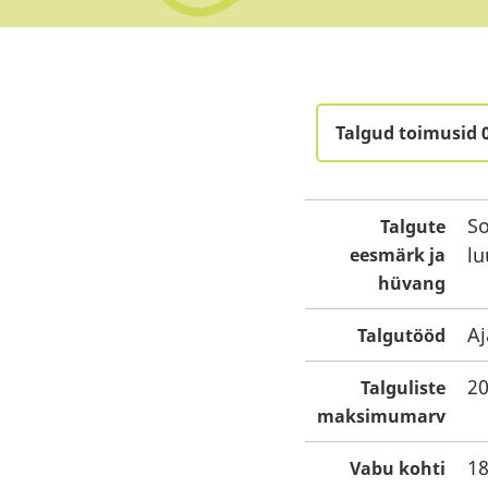
Talgud toimusid 
So
Talgute
lu
eesmärk ja
hüvang
Aj
Talgutööd
2
Talguliste
maksimumarv
1
Vabu kohti