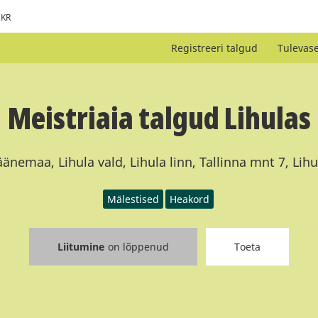
KR
Registreeri talgud
Tulevas
Meistriaia talgud Lihulas
äänemaa, Lihula vald, Lihula linn, Tallinna mnt 7, Lihu
Mälestised
Heakord
Liitumine
on lõppenud
Toeta