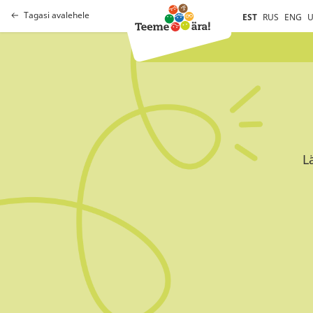
Tagasi avalehele
EST
RUS
ENG
U
L