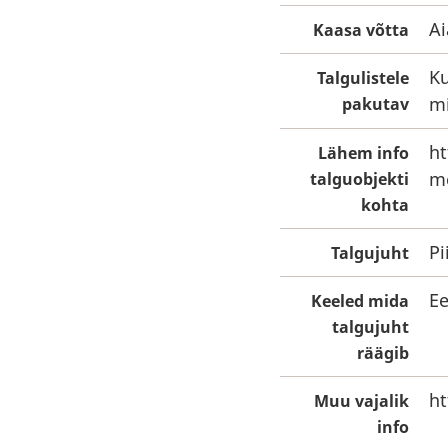
Ai
Kaasa võtta
Ku
Talgulistele
mi
pakutav
ht
Lähem info
m
talguobjekti
kohta
Pi
Talgujuht
Ee
Keeled mida
talgujuht
räägib
ht
Muu vajalik
info