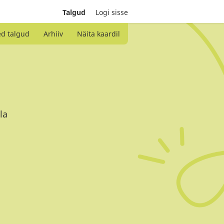
Talgud
Logi sisse
ed talgud
Arhiiv
Näita kaardil
la