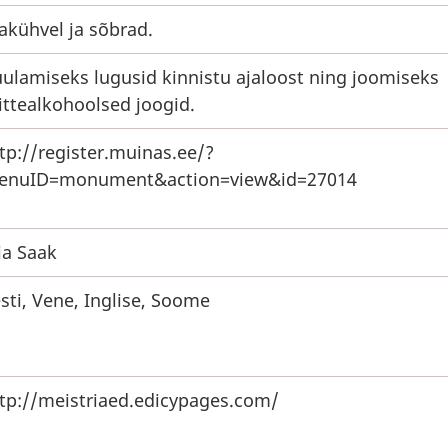
akühvel ja sõbrad.
ulamiseks lugusid kinnistu ajaloost ning joomiseks
ttealkohoolsed joogid.
tp://register.muinas.ee/?
enuID=monument&action=view&id=27014
ia Saak
sti, Vene, Inglise, Soome
tp://meistriaed.edicypages.com/