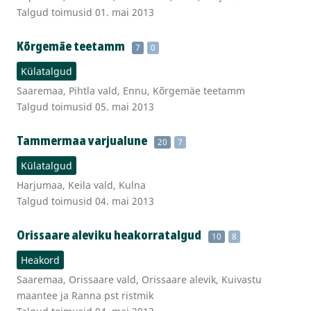
Talgud toimusid 01. mai 2013
Kõrgemäe teetamm
7
0
Külatalgud
Saaremaa, Pihtla vald, Ennu, Kõrgemäe teetamm
Talgud toimusid 05. mai 2013
Tammermaa varjualune
20
7
Külatalgud
Harjumaa, Keila vald, Kulna
Talgud toimusid 04. mai 2013
Orissaare aleviku heakorratalgud
10
8
Heakord
Saaremaa, Orissaare vald, Orissaare alevik, Kuivastu
maantee ja Ranna pst ristmik