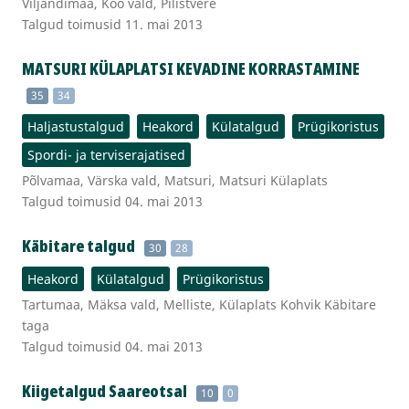
Viljandimaa, Kõo vald, Pilistvere
Talgud toimusid 11. mai 2013
MATSURI KÜLAPLATSI KEVADINE KORRASTAMINE
35
34
Haljastustalgud
Heakord
Külatalgud
Prügikoristus
Spordi- ja terviserajatised
Põlvamaa, Värska vald, Matsuri, Matsuri Külaplats
Talgud toimusid 04. mai 2013
Käbitare talgud
30
28
Heakord
Külatalgud
Prügikoristus
Tartumaa, Mäksa vald, Melliste, Külaplats Kohvik Käbitare
taga
Talgud toimusid 04. mai 2013
Kiigetalgud Saareotsal
10
0