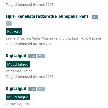
Talgud toimusid 04. mai 2013
Eipri - Roheliste rattaretke lõunapausi koht.
33
24
Heakord
Lääne-Virumaa, Väike-Maarja vald, Eipri, Eipri küla, Rebase
Talgud toimusid 04. mai 2013
Digitalgud
250
250
Muud talgud
Valgamaa, Valga
Talgud toimusid 04. mai 2013
Digitalgud
250
250
Muud talgud
Tartumaa, Tartu