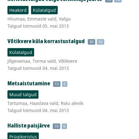
Heakord
Külatalgud
Hiiumaa, Emmaste vald, Valgu
Talgud toimusid 05. mai 2013
Võtikvere küla korrastustalgud
30
30
Külatalgud
Jõgevamaa, Torma vald, Võtikvere
Talgud toimusid 04. mai 2013
Metsaistutamine
15
0
Muud talgud
Tartumaa, Haaslava vald, Roiu alevik
Talgud toimusid 04. mai 2013
Halliste paisjärve
10
6
Prügikoristus