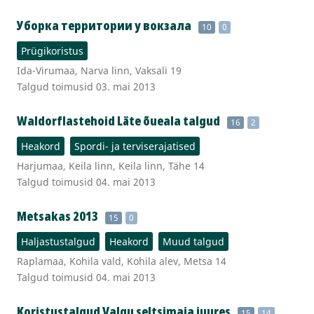
Уборка территории у вокзала
10
0
Prügikoristus
Ida-Virumaa, Narva linn, Vaksali 19
Talgud toimusid 03. mai 2013
Waldorflastehoid Läte õueala talgud
16
2
Heakord
Spordi- ja terviserajatised
Harjumaa, Keila linn, Keila linn, Tähe 14
Talgud toimusid 04. mai 2013
Metsakas 2013
15
0
Haljastustalgud
Heakord
Muud talgud
Raplamaa, Kohila vald, Kohila alev, Metsa 14
Talgud toimusid 04. mai 2013
Koristustalgud Valgu seltsimaja juures
15
14