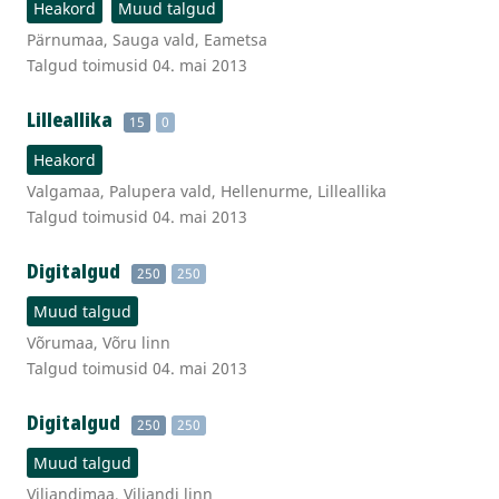
Heakord
Muud talgud
Pärnumaa, Sauga vald, Eametsa
Talgud toimusid 04. mai 2013
Lilleallika
15
0
Heakord
Valgamaa, Palupera vald, Hellenurme, Lilleallika
Talgud toimusid 04. mai 2013
Digitalgud
250
250
Muud talgud
Võrumaa, Võru linn
Talgud toimusid 04. mai 2013
Digitalgud
250
250
Muud talgud
Viljandimaa, Viljandi linn