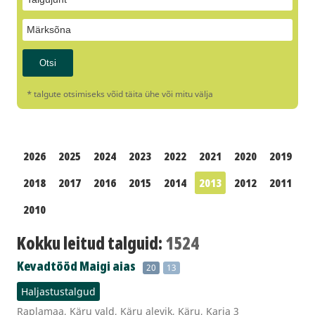
* talgute otsimiseks võid täita ühe või mitu välja
2026
2025
2024
2023
2022
2021
2020
2019
2018
2017
2016
2015
2014
2013
2012
2011
2010
Kokku leitud talguid:
1524
Kevadtööd Maigi aias
20
13
Haljastustalgud
Raplamaa, Käru vald, Käru alevik, Käru, Karja 3