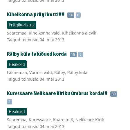
Talgud toimusid 04. mai 2013
Kihelkonna prügi kotti!!!!
14
0
Prügikoristus
Saaremaa, Kihelkonna vald, Kihelkonna alevik
Talgud toimusid 04. mai 2013
Rälby küla taluõued korda
15
0
Heakord
Läänemaa, Vormsi vald, Rälby, Rälby küla
Talgud toimusid 04. mai 2013
Kuressaare Nelikaare Kiriku ümbrus korda!!!
30
2
Heakord
Saaremaa, Kuressaare, Kaare tn 6, Nelikaare Kirik
Talgud toimusid 04. mai 2013