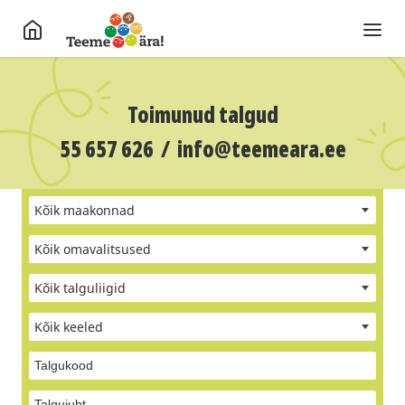
Toimunud talgud
55 657 626
/
info@teemeara.ee
Kõik maakonnad
Kõik omavalitsused
Kõik talguliigid
Kõik keeled