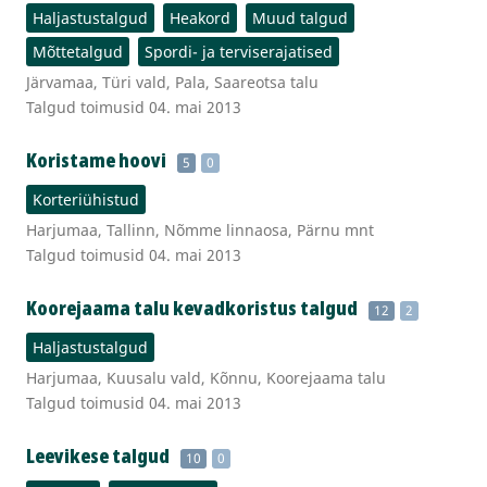
Haljastustalgud
Heakord
Muud talgud
Mõttetalgud
Spordi- ja terviserajatised
Järvamaa, Türi vald, Pala, Saareotsa talu
Talgud toimusid 04. mai 2013
Koristame hoovi
5
0
Korteriühistud
Harjumaa, Tallinn, Nõmme linnaosa, Pärnu mnt
Talgud toimusid 04. mai 2013
Koorejaama talu kevadkoristus talgud
12
2
Haljastustalgud
Harjumaa, Kuusalu vald, Kõnnu, Koorejaama talu
Talgud toimusid 04. mai 2013
Leevikese talgud
10
0