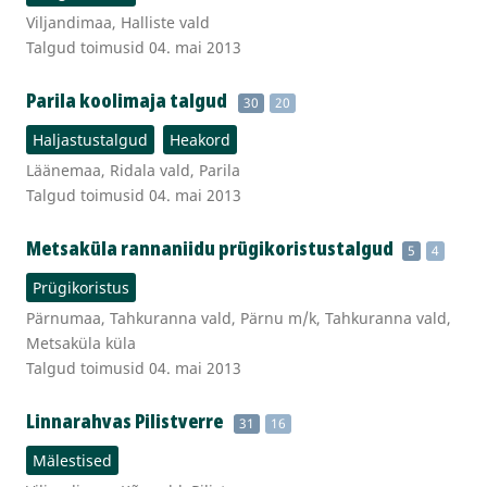
Viljandimaa, Halliste vald
Talgud toimusid 04. mai 2013
Parila koolimaja talgud
30
20
Haljastustalgud
Heakord
Läänemaa, Ridala vald, Parila
Talgud toimusid 04. mai 2013
Metsaküla rannaniidu prügikoristustalgud
5
4
Prügikoristus
Pärnumaa, Tahkuranna vald, Pärnu m/k, Tahkuranna vald,
Metsaküla küla
Talgud toimusid 04. mai 2013
Linnarahvas Pilistverre
31
16
Mälestised