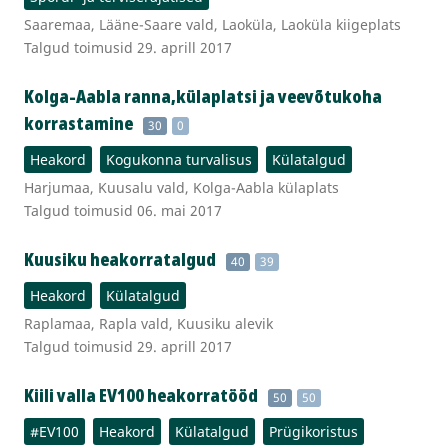
Saaremaa, Lääne-Saare vald, Laoküla, Laoküla kiigeplats
Talgud toimusid 29. aprill 2017
Kolga-Aabla ranna,külaplatsi ja veevõtukoha
korrastamine
30
0
Heakord
Kogukonna turvalisus
Külatalgud
Harjumaa, Kuusalu vald, Kolga-Aabla külaplats
Talgud toimusid 06. mai 2017
Kuusiku heakorratalgud
40
39
Heakord
Külatalgud
Raplamaa, Rapla vald, Kuusiku alevik
Talgud toimusid 29. aprill 2017
Kiili valla EV100 heakorratööd
50
50
#EV100
Heakord
Külatalgud
Prügikoristus