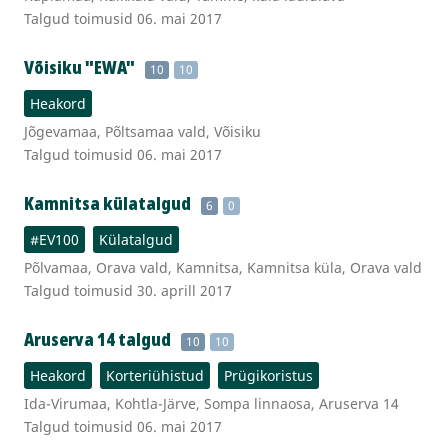
Talgud toimusid 06. mai 2017
Võisiku "EWA"
10
10
Heakord
Jõgevamaa, Põltsamaa vald, Võisiku
Talgud toimusid 06. mai 2017
Kamnitsa külatalgud
6
0
#EV100
Külatalgud
Põlvamaa, Orava vald, Kamnitsa, Kamnitsa küla, Orava vald
Talgud toimusid 30. aprill 2017
Aruserva 14 talgud
10
10
Heakord
Korteriühistud
Prügikoristus
Ida-Virumaa, Kohtla-Järve, Sompa linnaosa, Aruserva 14
Talgud toimusid 06. mai 2017