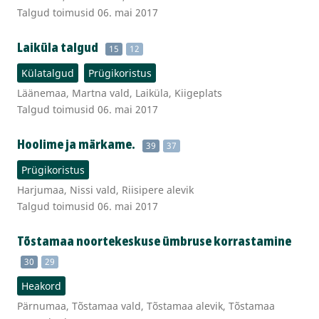
Talgud toimusid 06. mai 2017
Laiküla talgud
15
12
Külatalgud
Prügikoristus
Läänemaa, Martna vald, Laiküla, Kiigeplats
Talgud toimusid 06. mai 2017
Hoolime ja märkame.
39
37
Prügikoristus
Harjumaa, Nissi vald, Riisipere alevik
Talgud toimusid 06. mai 2017
Tõstamaa noortekeskuse ümbruse korrastamine
30
29
Heakord
Pärnumaa, Tõstamaa vald, Tõstamaa alevik, Tõstamaa