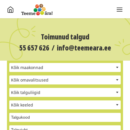
Toimunud talgud
55 657 626
/
info@teemeara.ee
Kõik maakonnad
Kõik omavalitsused
Kõik talguliigid
Kõik keeled