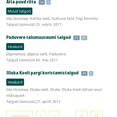
Aita puud riita
14
0
Muud talgud
Ida-Virumaa, Kohtla vald, Kukruse küla Tiigi kinnistu
Talgud toimusid 25. märts 2017
Paduvere talumuuseumi talgud
25
25
Heakord
Jõgevamaa, Jõgeva vald, Paduvere
Talgud toimusid 06. mai 2017
Illuka Kooli pargi koristamistalgud
40
0
Heakord
Ida-Virumaa, Illuka vald, Illuka, Illuka Kooli kõrval asuv
mõisapark
Talgud toimusid 27. aprill 2017
« eelmised
1
2
…
55
56