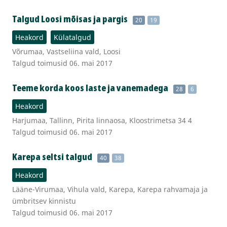
Talgud Loosi mõisas ja pargis
20
19
Heakord
Külatalgud
Võrumaa, Vastseliina vald, Loosi
Talgud toimusid 06. mai 2017
Teeme korda koos laste ja vanemadega
28
6
Heakord
Harjumaa, Tallinn, Pirita linnaosa, Kloostrimetsa 34 4
Talgud toimusid 06. mai 2017
Karepa seltsi talgud
40
38
Heakord
Lääne-Virumaa, Vihula vald, Karepa, Karepa rahvamaja ja
ümbritsev kinnistu
Talgud toimusid 06. mai 2017