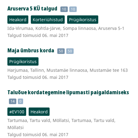
Aruserva 5 KÜ talgud
10
10
Heakord
Korteriühistud
Prügikoristus
Ida-Virumaa, Kohtla-Järve, Sompa linnaosa, Aruserva 5-1
Talgud toimusid 06. mai 2017
Maja ümbrus korda
50
50
Prügikoristus
Harjumaa, Tallinn, Mustamäe linnaosa, Mustamäe tee 163
Talgud toimusid 06. mai 2017
Taluõue kordategemine lipumasti paigaldamiseks
14
0
#EV100
Heakord
Tartumaa, Tartu vald, Möllatsi, Tartumaa, Tartu vald,
Möllatsi
Talgud toimusid 06. mai 2017