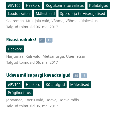
#EV100
Heakord
Kogukonna turvalisus
Külatalgud
Looduskaitse
Mälestised
Spordi- ja terviserajatised
Saaremaa, Mustjala vald, Võhma, Võhma külakeskus
Talgud toimusid 06. mai 2017
Risust vabaks!
20
15
Heakord
Harjumaa, Kiili vald, Metsanurga, Uuemetsari
Talgud toimusid 06. mai 2017
Udeva mõisapargi kevadtalgud
25
13
#EV100
Heakord
Külatalgud
Mälestised
Prügikoristus
Järvamaa, Koeru vald, Udeva, Udeva mõis
Talgud toimusid 06. mai 2017