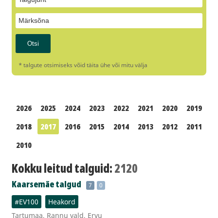
* talgute otsimiseks võid täita ühe või mitu välja
2026
2025
2024
2023
2022
2021
2020
2019
2018
2017
2016
2015
2014
2013
2012
2011
2010
Kokku leitud talguid:
2120
Kaarsemäe talgud
7
0
#EV100
Heakord
Tartumaa, Rannu vald, Ervu