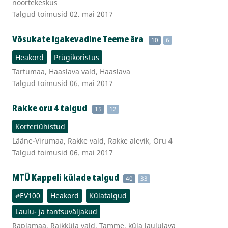
noortekeskus
Talgud toimusid 02. mai 2017
Võsukate igakevadine Teeme ära
10
6
Heakord
Prügikoristus
Tartumaa, Haaslava vald, Haaslava
Talgud toimusid 06. mai 2017
Rakke oru 4 talgud
15
12
Korteriühistud
Lääne-Virumaa, Rakke vald, Rakke alevik, Oru 4
Talgud toimusid 06. mai 2017
MTÜ Kappeli külade talgud
40
33
#EV100
Heakord
Külatalgud
Laulu- ja tantsuväljakud
Raplamaa, Raikküla vald, Tamme, küla laululava