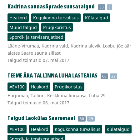
Kadrina saunasõprade suusatalgud
30
8
Heakord
Kogukonna turvalisus
Külatalgud
Muud talgud
Prügikoristus
Spordi- ja terviserajatised
Lääne-Virumaa, Kadrina vald, Kadrina alevik, Loobu jõe äär
alates Saare sauna sillast
Talgud toimusid 07. mai 2017
TEEME ÄRA TALLINNA LUHA LASTEAIAS
60
22
#EV100
Heakord
Prügikoristus
Harjumaa, Tallinn, Kesklinna linnaosa, Luha 29
Talgud toimusid 06. mai 2017
Talgud Laokülas Saaremaal
30
29
#EV100
Heakord
Kogukonna turvalisus
Külatalgud
Spordi- ja terviserajatised