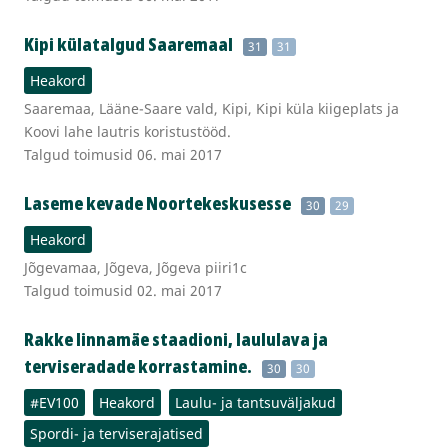
Kipi külatalgud Saaremaal
31
31
Heakord
Saaremaa, Lääne-Saare vald, Kipi, Kipi küla kiigeplats ja
Koovi lahe lautris koristustööd.
Talgud toimusid 06. mai 2017
Laseme kevade Noortekeskusesse
30
29
Heakord
Jõgevamaa, Jõgeva, Jõgeva piiri1c
Talgud toimusid 02. mai 2017
Rakke linnamäe staadioni, laululava ja
terviseradade korrastamine.
30
30
#EV100
Heakord
Laulu- ja tantsuväljakud
Spordi- ja terviserajatised