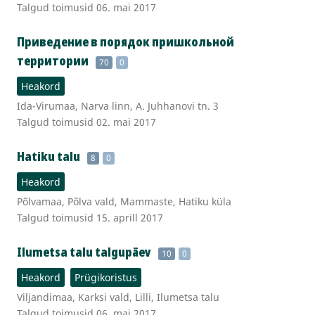
Talgud toimusid 06. mai 2017
Приведение в порядок пришкольной
территории
70
0
Heakord
Ida-Virumaa, Narva linn, A. Juhhanovi tn. 3
Talgud toimusid 02. mai 2017
Hatiku talu
8
0
Heakord
Põlvamaa, Põlva vald, Mammaste, Hatiku küla
Talgud toimusid 15. aprill 2017
Ilumetsa talu talgupäev
10
0
Heakord
Prügikoristus
Viljandimaa, Karksi vald, Lilli, Ilumetsa talu
Talgud toimusid 06. mai 2017