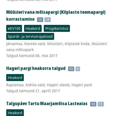
Müüsleri vana mõisapargi (Kilplaste teemapargi)
korrastamine
15
14
#EV100
Heakord
Prügikoristus
Spordi- ja terviserajatised
Järvamaa, Kareda vald, Müüsleri, Kilplaste Koda, Müüsleri
vana mõisapark
Talgud toimusid 06. mai 2017
Hageri pargi heakorra talgud
50
0
Heakord
Raplamaa, Kohila vald, Hageri alevik, Hageri park
Talgud toimusid 21. aprill 2017
Talgupäev Tartu Maarjamõisa Lasteaias
50
11
Heakord