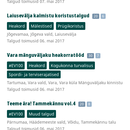
Talgud toimusid 07. mai 2017
Laiusevälja kalmistu koristustalgud
20
6
Heakord
Mälestised
Prügikoristus
Jõgevamaa, Jõgeva vald, Laiusevälja
Talgud toimusid 06. mai 2017
Vara mänguväljaku heakorratööd
30
7
#EV100
Heakord
Kogukonna turvalisus
Spordi- ja terviserajatised
Tartumaa, Vara vald, Vara, Vara küla Mänguväljaku kinnistu
Talgud toimusid 06. mai 2017
Teeme ära! Tammekännu vol.4
20
8
#EV100
Muud talgud
Pärnumaa, Häädemeeste vald, Võidu, Tammekännu talu
Talgud toimusid 06. mai 2017