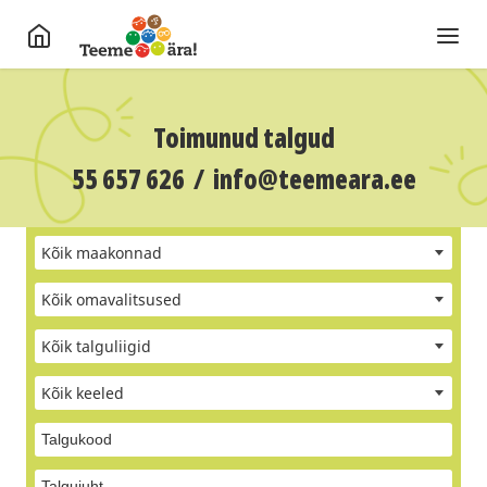
Toimunud talgud
55 657 626
/
info@teemeara.ee
Kõik maakonnad
Kõik omavalitsused
Kõik talguliigid
Kõik keeled