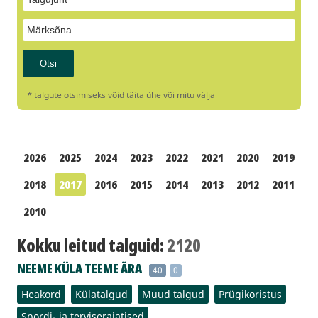
* talgute otsimiseks võid täita ühe või mitu välja
2026
2025
2024
2023
2022
2021
2020
2019
2018
2017
2016
2015
2014
2013
2012
2011
2010
Kokku leitud talguid:
2120
NEEME KÜLA TEEME ÄRA
40
0
Heakord
Külatalgud
Muud talgud
Prügikoristus
Spordi- ja terviserajatised