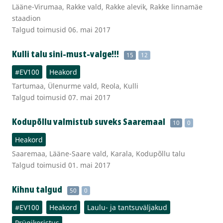
Lääne-Virumaa, Rakke vald, Rakke alevik, Rakke linnamäe
staadion
Talgud toimusid 06. mai 2017
Kulli talu sini-must-valge!!!
15
12
#EV100
Heakord
Tartumaa, Ülenurme vald, Reola, Kulli
Talgud toimusid 07. mai 2017
Kodupõllu valmistub suveks Saaremaal
10
0
Heakord
Saaremaa, Lääne-Saare vald, Karala, Kodupõllu talu
Talgud toimusid 01. mai 2017
Kihnu talgud
50
0
#EV100
Heakord
Laulu- ja tantsuväljakud
Prügikoristus