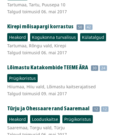
Tartumaa, Tartu, Puusepa 10
Talgud toimusid 06. mai 2017
Kirepi mõisapargi korrastus
50
42
Heakord
Kogukonna turvalisus
Külatalgud
Tartumaa, Rõngu vald, Kirepi
Talgud toimusid 06. mai 2017
Lõimastu Katakombide TEEME ÄRA
30
24
Prügikoristus
Hiiumaa, Hiiu vald, Lõimastu kaitserajatised
Talgud toimusid 09. mai 2017
Türju ja Ohessaare rand Saaremaal
12
12
Heakord
Looduskaitse
Prügikoristus
Saaremaa, Torgu vald, Türju
Talgud toimusid 06. mai 2017