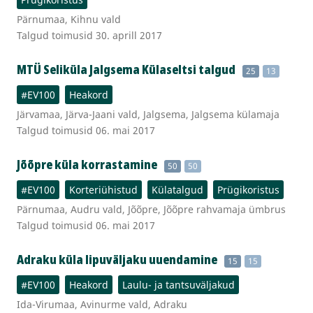
Pärnumaa, Kihnu vald
Talgud toimusid 30. aprill 2017
MTÜ Seliküla Jalgsema Külaseltsi talgud
25
13
#EV100
Heakord
Järvamaa, Järva-Jaani vald, Jalgsema, Jalgsema külamaja
Talgud toimusid 06. mai 2017
Jõõpre küla korrastamine
50
50
#EV100
Korteriühistud
Külatalgud
Prügikoristus
Pärnumaa, Audru vald, Jõõpre, Jõõpre rahvamaja ümbrus
Talgud toimusid 06. mai 2017
Adraku küla lipuväljaku uuendamine
15
15
#EV100
Heakord
Laulu- ja tantsuväljakud
Ida-Virumaa, Avinurme vald, Adraku