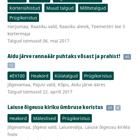
Korteriühistud
Muud talgud
Mõttetalgud
Prügikoristus
Harjumaa, Raasiku vald, Raasiku alevik, Teemeistri tee 3
kortermaja
Talgud toimusid 06. mai 2017
Aidu järve rannaäär puhtaks võsast ja prahist!
40
12
#EV100
Heakord
Külatalgud
Prügikoristus
Jõgevamaa, Pajusi vald, Kõpu, Aidu järve ääres
Talgud toimusid 22. aprill 2017
Laiuse õigeusu kiriku ümbruse koristus
20
8
Heakord
Mälestised
Prügikoristus
Jõgevamaa, Jõgeva vald, Laiusevälja, Laiuse õigeusu kirikla
hoov