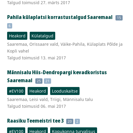
Talgud toimusid 27. märts 2017
Pahila külaplatsi korrastustalgud Saaremaal
15
6
Heakord
Külatalgud
Saaremaa, Orissaare vald, Väike-Pahila, Külaplats Põlde ja
Kopli vahel
Talgud toimusid 13. mai 2017
Männisalu Hiis-Dendropargi kevadkoristus
Saaremaal
25
21
#EV100
Heakord
Looduskaitse
Saaremaa, Leisi vald, Triigi, Männisalu talu
Talgud toimusid 06. mai 2017
Raasiku Teemeistri tee 3
20
2
#EV100
Heakord
Kogukonna turvalisus