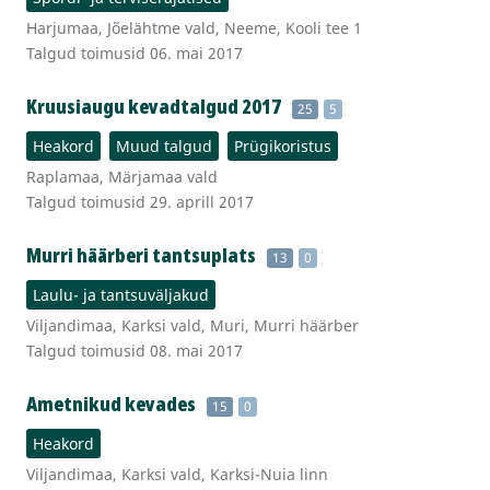
Harjumaa, Jõelähtme vald, Neeme, Kooli tee 1
Talgud toimusid 06. mai 2017
Kruusiaugu kevadtalgud 2017
25
5
Heakord
Muud talgud
Prügikoristus
Raplamaa, Märjamaa vald
Talgud toimusid 29. aprill 2017
Murri häärberi tantsuplats
13
0
Laulu- ja tantsuväljakud
Viljandimaa, Karksi vald, Muri, Murri häärber
Talgud toimusid 08. mai 2017
Ametnikud kevades
15
0
Heakord
Viljandimaa, Karksi vald, Karksi-Nuia linn