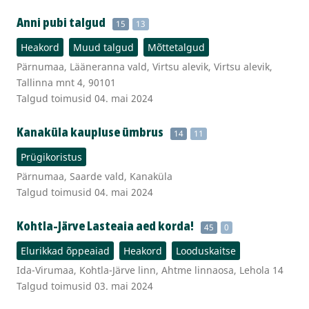
Anni pubi talgud
15
13
Heakord
Muud talgud
Mõttetalgud
Pärnumaa, Lääneranna vald, Virtsu alevik, Virtsu alevik,
Tallinna mnt 4, 90101
Talgud toimusid 04. mai 2024
Kanaküla kaupluse ümbrus
14
11
Prügikoristus
Pärnumaa, Saarde vald, Kanaküla
Talgud toimusid 04. mai 2024
Kohtla-Järve Lasteaia aed korda!
45
0
Elurikkad õppeaiad
Heakord
Looduskaitse
Ida-Virumaa, Kohtla-Järve linn, Ahtme linnaosa, Lehola 14
Talgud toimusid 03. mai 2024