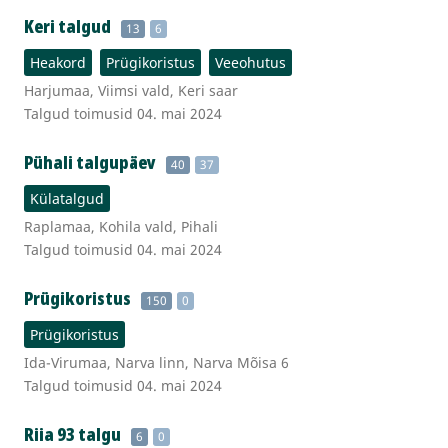
Keri talgud
13
6
Heakord
Prügikoristus
Veeohutus
Harjumaa, Viimsi vald, Keri saar
Talgud toimusid 04. mai 2024
Pühali talgupäev
40
37
Külatalgud
Raplamaa, Kohila vald, Pihali
Talgud toimusid 04. mai 2024
Prügikoristus
150
0
Prügikoristus
Ida-Virumaa, Narva linn, Narva Mõisa 6
Talgud toimusid 04. mai 2024
Riia 93 talgu
6
0