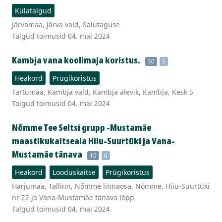
Külatalgud
Järvamaa, Järva vald, Salutaguse
Talgud toimusid 04. mai 2024
Kambja vana koolimaja koristus.
30
5
Heakord
Prügikoristus
Tartumaa, Kambja vald, Kambja alevik, Kambja, Kesk 5
Talgud toimusid 04. mai 2024
Nõmme Tee Seltsi grupp -Mustamäe
maastikukaitseala Hiiu-Suurtüki ja Vana-
Mustamäe tänava
10
0
Heakord
Looduskaitse
Prügikoristus
Harjumaa, Tallinn, Nõmme linnaosa, Nõmme, Hiiu-Suurtüki
nr 22 ja Vana-Mustamäe tänava lõpp
Talgud toimusid 04. mai 2024