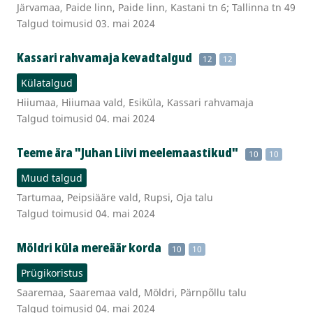
Järvamaa, Paide linn, Paide linn, Kastani tn 6; Tallinna tn 49
Talgud toimusid 03. mai 2024
Kassari rahvamaja kevadtalgud
12
12
Külatalgud
Hiiumaa, Hiiumaa vald, Esiküla, Kassari rahvamaja
Talgud toimusid 04. mai 2024
Teeme ära "Juhan Liivi meelemaastikud"
10
10
Muud talgud
Tartumaa, Peipsiääre vald, Rupsi, Oja talu
Talgud toimusid 04. mai 2024
Möldri küla mereäär korda
10
10
Prügikoristus
Saaremaa, Saaremaa vald, Möldri, Pärnpõllu talu
Talgud toimusid 04. mai 2024