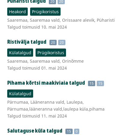
Püharisti talgud
20
20
Heakord
Prügikoristus
Saaremaa, Saaremaa vald, Orissaare alevik, Püharisti
Talgud toimusid 10. mai 2024
Ristivälja talgud
20
20
Külatalgud
Prügikoristus
Saaremaa, Saaremaa vald, Orinõmme
Talgud toimusid 01. mai 2024
Pihama kõrtsi maakiviaia talgud
15
15
Külatalgud
Pärnumaa, Lääneranna vald, Laulepa,
Pärnumaa,lääneranna vald,laulepa küla,pihama
Talgud toimusid 11. mai 2024
Salutaguse küla talgud
15
0