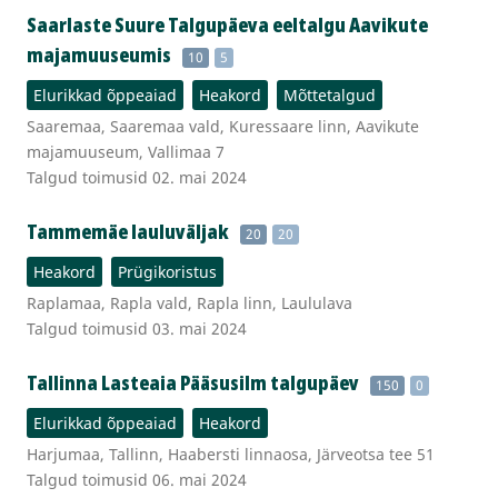
Saarlaste Suure Talgupäeva eeltalgu Aavikute
majamuuseumis
10
5
Elurikkad õppeaiad
Heakord
Mõttetalgud
Saaremaa, Saaremaa vald, Kuressaare linn, Aavikute
majamuuseum, Vallimaa 7
Talgud toimusid 02. mai 2024
Tammemäe lauluväljak
20
20
Heakord
Prügikoristus
Raplamaa, Rapla vald, Rapla linn, Laululava
Talgud toimusid 03. mai 2024
Tallinna Lasteaia Pääsusilm talgupäev
150
0
Elurikkad õppeaiad
Heakord
Harjumaa, Tallinn, Haabersti linnaosa, Järveotsa tee 51
Talgud toimusid 06. mai 2024