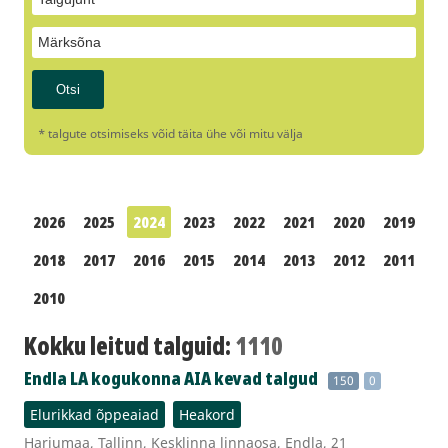
* talgute otsimiseks võid täita ühe või mitu välja
2026
2025
2024
2023
2022
2021
2020
2019
2018
2017
2016
2015
2014
2013
2012
2011
2010
Kokku leitud talguid:
1110
Endla LA kogukonna AIA kevad talgud
150
0
Elurikkad õppeaiad
Heakord
Harjumaa, Tallinn, Kesklinna linnaosa, Endla, 21