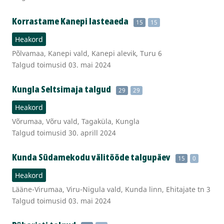
Korrastame Kanepi lasteaeda
15
15
Heakord
Põlvamaa, Kanepi vald, Kanepi alevik, Turu 6
Talgud toimusid 03. mai 2024
Kungla Seltsimaja talgud
29
29
Heakord
Võrumaa, Võru vald, Tagaküla, Kungla
Talgud toimusid 30. aprill 2024
Kunda Südamekodu välitööde talgupäev
15
0
Heakord
Lääne-Virumaa, Viru-Nigula vald, Kunda linn, Ehitajate tn 3
Talgud toimusid 03. mai 2024