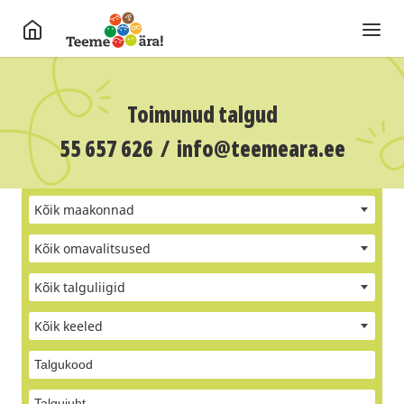
Toimunud talgud
55 657 626
/
info@teemeara.ee
Kõik maakonnad
Kõik omavalitsused
Kõik talguliigid
Kõik keeled