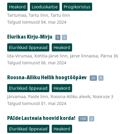
Heakord
Looduskaitse
Prügikoristus
Tartumaa, Tartu linn, Tartu linn
Talgud toimusid 04. mai 2024
Elurikas Kirju-Mirju
5
5
Elurikkad õppeaiad
Heakord
Ida-Virumaa, Kohtla-Järve linn, Järve linnaosa, Pärna 36
Talgud toimusid 06. mai 2024
Roosna-Alliku Hellik hoogtööpäev
20
0
Elurikkad õppeaiad
Heakord
Järvamaa, Paide linn, Roosna-Alliku alevik, Nooruse 3
Talgud toimusid 01. mai 2024
PAIde Lasteaia hoovid korda!
100
0
Elurikkad õppeaiad
Heakord