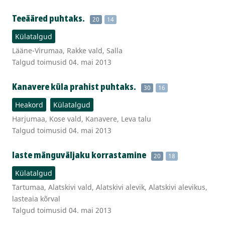
Teeääred puhtaks.
20
14
Külatalgud
Lääne-Virumaa, Rakke vald, Salla
Talgud toimusid 04. mai 2013
Kanavere küla prahist puhtaks.
30
16
Heakord
Külatalgud
Harjumaa, Kose vald, Kanavere, Leva talu
Talgud toimusid 04. mai 2013
laste mänguväljaku korrastamine
20
18
Külatalgud
Tartumaa, Alatskivi vald, Alatskivi alevik, Alatskivi alevikus,
lasteaia kõrval
Talgud toimusid 04. mai 2013