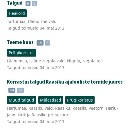
Talgud
6
0
Heakord
Tartumaa, Ülenurme vald
Talgud toimusid 04. mai 2013
Teeme koos
15
5
Prügikoristus
Läänemaa, Lääne-Nigula vald, Nigula, Nigula tee
Talgud toimusid 04. mai 2013
Korrastustalgud Raasiku ajalooliste tornide juures
40
31
Muud talgud
Mälestised
Prügikoristus
Harjumaa, Raasiku vald, Raasiku: Raasiku veetorn, Harju-
Jaani kirik ja Raasiku pritsukuur.
Talgud toimusid 04. mai 2013