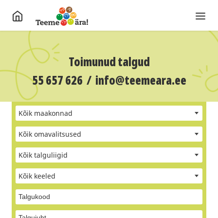
Toimunud talgud
55 657 626
/
info@teemeara.ee
Kõik maakonnad
Kõik omavalitsused
Kõik talguliigid
Kõik keeled