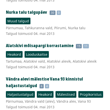
Talgud toimusid 04. mai 2013
Nurka talu talgupäev
30
0
Muud talgud
Pärnumaa, Tahkuranna vald, Piirumi, Nurka talu
Talgud toimusid 04. mai 2013
Alatskivi mõisapargi korrastamine
15
11
Heakord
Looduskaitse
Tartumaa, Alatskivi vald, Alatskivi alevik, Alatskivi alevik
Talgud toimusid 04. mai 2013
Vändra alevi mälestise Vana 93 kinnistul
haljastustalgud
6
4
Haljastustalgud
Heakord
Mälestised
Prügikoristus
Pärnumaa, Vändra vald (alev), Vändra alev, Vana 93
Talgud toimusid 04. mai 2013