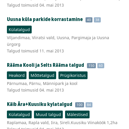
Talgud toimusid 04. mai 2013
Uusna küla parkide korrastamine
40
38
Külatalgud
Viljandimaa, Viiratsi vald, Uusna, Pargimaja ja Uusna
ürgorg
Talgud toimusid 11. mai 2013
Rääma Kooli ja Selts Rääma talgud
150
60
Heakord
Mõttetalgud
Prügikoristus
Pärnumaa, Pärnu, Männipark ja kool
Talgud toimusid 04. mai 2013
Käib Ära+Kuusiku kylatalgud
100
84
Külatalgud
Muud talgud
Mälestised
Raplamaa, Rapla vald, Iira, Sireli.Kuusiku Viinaköök 1,2ha