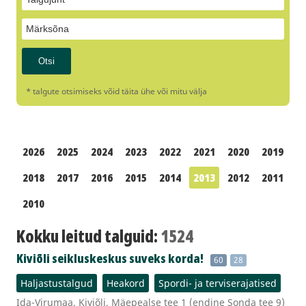
* talgute otsimiseks võid täita ühe või mitu välja
2026
2025
2024
2023
2022
2021
2020
2019
2018
2017
2016
2015
2014
2013
2012
2011
2010
Kokku leitud talguid:
1524
Kiviõli seikluskeskus suveks korda!
60
28
Haljastustalgud
Heakord
Spordi- ja terviserajatised
Ida-Virumaa, Kiviõli, Mäepealse tee 1 (endine Sonda tee 9)