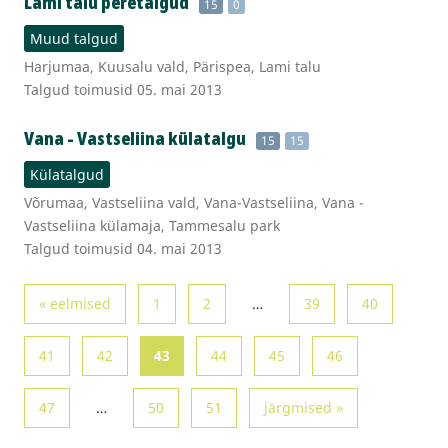
Lami talu peretalgud
15
0
Muud talgud
Harjumaa, Kuusalu vald, Pärispea, Lami talu
Talgud toimusid 05. mai 2013
Vana - Vastseliina külatalgu
15
15
Külatalgud
Võrumaa, Vastseliina vald, Vana-Vastseliina, Vana -
Vastseliina külamaja, Tammesalu park
Talgud toimusid 04. mai 2013
« eelmised
1
2
…
39
40
41
42
43
44
45
46
47
…
50
51
järgmised »