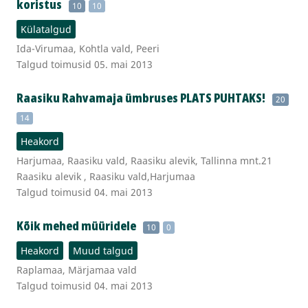
koristus
10
10
Külatalgud
Ida-Virumaa, Kohtla vald, Peeri
Talgud toimusid 05. mai 2013
Raasiku Rahvamaja ümbruses PLATS PUHTAKS!
20
14
Heakord
Harjumaa, Raasiku vald, Raasiku alevik, Tallinna mnt.21
Raasiku alevik , Raasiku vald,Harjumaa
Talgud toimusid 04. mai 2013
Kõik mehed müüridele
10
0
Heakord
Muud talgud
Raplamaa, Märjamaa vald
Talgud toimusid 04. mai 2013