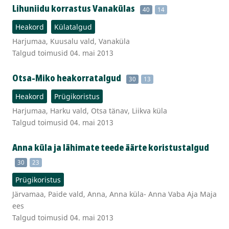
Lihuniidu korrastus Vanakülas
40
14
Heakord
Külatalgud
Harjumaa, Kuusalu vald, Vanaküla
Talgud toimusid 04. mai 2013
Otsa-Miko heakorratalgud
30
13
Heakord
Prügikoristus
Harjumaa, Harku vald, Otsa tänav, Liikva küla
Talgud toimusid 04. mai 2013
Anna küla ja lähimate teede äärte koristustalgud
30
23
Prügikoristus
Järvamaa, Paide vald, Anna, Anna küla- Anna Vaba Aja Maja
ees
Talgud toimusid 04. mai 2013