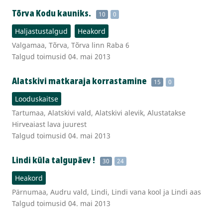
Tõrva Kodu kauniks.
10
0
Haljastustalgud
Heakord
Valgamaa, Tõrva, Tõrva linn Raba 6
Talgud toimusid 04. mai 2013
Alatskivi matkaraja korrastamine
15
0
Looduskaitse
Tartumaa, Alatskivi vald, Alatskivi alevik, Alustatakse
Hirveaiast lava juurest
Talgud toimusid 04. mai 2013
Lindi küla talgupäev !
30
24
Heakord
Pärnumaa, Audru vald, Lindi, Lindi vana kool ja Lindi aas
Talgud toimusid 04. mai 2013