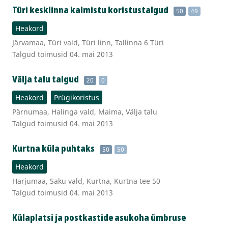
Türi kesklinna kalmistu koristustalgud
50
49
Heakord
Järvamaa, Türi vald, Türi linn, Tallinna 6 Türi
Talgud toimusid 04. mai 2013
Välja talu talgud
20
0
Heakord
Prügikoristus
Pärnumaa, Halinga vald, Maima, Välja talu
Talgud toimusid 04. mai 2013
Kurtna küla puhtaks
50
50
Heakord
Harjumaa, Saku vald, Kurtna, Kurtna tee 50
Talgud toimusid 04. mai 2013
Külaplatsi ja postkastide asukoha ümbruse