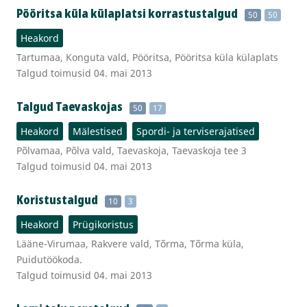
Pööritsa küla külaplatsi korrastustalgud
50
50
Heakord
Tartumaa, Konguta vald, Pööritsa, Pööritsa küla külaplats
Talgud toimusid 04. mai 2013
Talgud Taevaskojas
50
17
Heakord
Mälestised
Spordi- ja terviserajatised
Põlvamaa, Põlva vald, Taevaskoja, Taevaskoja tee 3
Talgud toimusid 04. mai 2013
Koristustalgud
10
3
Heakord
Prügikoristus
Lääne-Virumaa, Rakvere vald, Tõrma, Tõrma küla,
Puidutöökoda.
Talgud toimusid 04. mai 2013