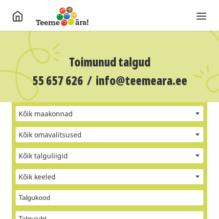
Toimunud talgud
55 657 626
/
info@teemeara.ee
Kõik maakonnad
Kõik omavalitsused
Kõik talguliigid
Kõik keeled