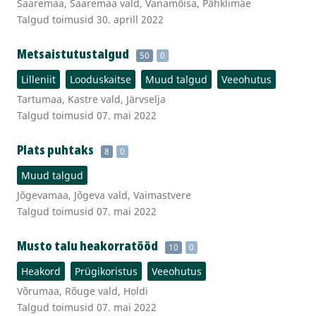
Saaremaa, Saaremaa vald, Vanamõisa, Pähklimäe
Talgud toimusid 30. aprill 2022
Metsaistutustalgud
50
0
Lilleniit
Looduskaitse
Muud talgud
Veeohutus
Tartumaa, Kastre vald, Järvselja
Talgud toimusid 07. mai 2022
Plats puhtaks
8
0
Muud talgud
Jõgevamaa, Jõgeva vald, Vaimastvere
Talgud toimusid 07. mai 2022
Musto talu heakorratööd
10
0
Heakord
Prügikoristus
Veeohutus
Võrumaa, Rõuge vald, Holdi
Talgud toimusid 07. mai 2022