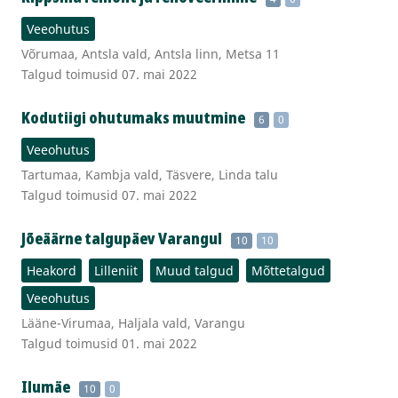
Veeohutus
Võrumaa, Antsla vald, Antsla linn, Metsa 11
Talgud toimusid 07. mai 2022
Kodutiigi ohutumaks muutmine
6
0
Veeohutus
Tartumaa, Kambja vald, Täsvere, Linda talu
Talgud toimusid 07. mai 2022
Jõeäärne talgupäev Varangul
10
10
Heakord
Lilleniit
Muud talgud
Mõttetalgud
Veeohutus
Lääne-Virumaa, Haljala vald, Varangu
Talgud toimusid 01. mai 2022
Ilumäe
10
0