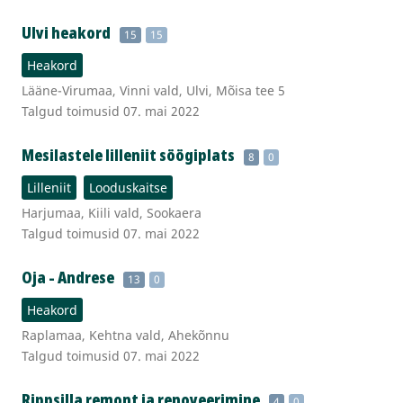
Ulvi heakord
15
15
Heakord
Lääne-Virumaa, Vinni vald, Ulvi, Mõisa tee 5
Talgud toimusid 07. mai 2022
Mesilastele lilleniit söögiplats
8
0
Lilleniit
Looduskaitse
Harjumaa, Kiili vald, Sookaera
Talgud toimusid 07. mai 2022
Oja - Andrese
13
0
Heakord
Raplamaa, Kehtna vald, Ahekõnnu
Talgud toimusid 07. mai 2022
Rippsilla remont ja renoveerimine
4
0