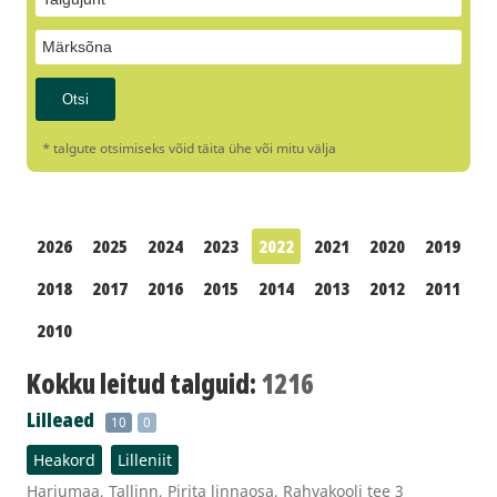
* talgute otsimiseks võid täita ühe või mitu välja
2026
2025
2024
2023
2022
2021
2020
2019
2018
2017
2016
2015
2014
2013
2012
2011
2010
Kokku leitud talguid:
1216
Lilleaed
10
0
Heakord
Lilleniit
Harjumaa, Tallinn, Pirita linnaosa, Rahvakooli tee 3