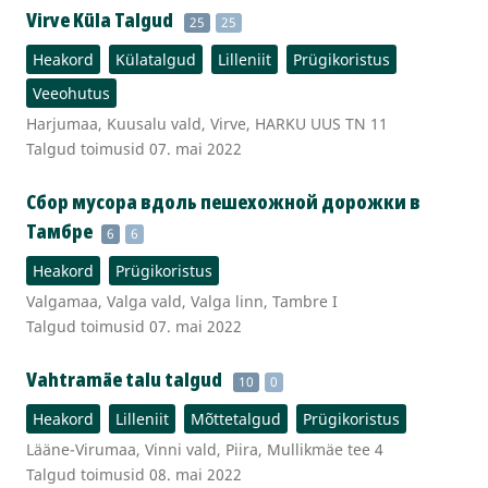
Virve Küla Talgud
25
25
Heakord
Külatalgud
Lilleniit
Prügikoristus
Veeohutus
Harjumaa, Kuusalu vald, Virve, HARKU UUS TN 11
Talgud toimusid 07. mai 2022
Сбор мусора вдоль пешехожной доpожки в
Тамбре
6
6
Heakord
Prügikoristus
Valgamaa, Valga vald, Valga linn, Tambre I
Talgud toimusid 07. mai 2022
Vahtramäe talu talgud
10
0
Heakord
Lilleniit
Mõttetalgud
Prügikoristus
Lääne-Virumaa, Vinni vald, Piira, Mullikmäe tee 4
Talgud toimusid 08. mai 2022