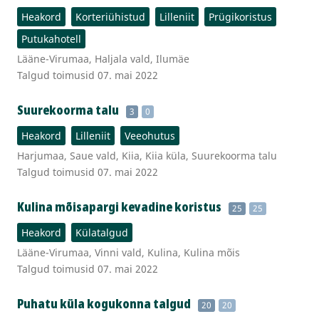
Heakord
Korteriühistud
Lilleniit
Prügikoristus
Putukahotell
Lääne-Virumaa, Haljala vald, Ilumäe
Talgud toimusid 07. mai 2022
Suurekoorma talu
3
0
Heakord
Lilleniit
Veeohutus
Harjumaa, Saue vald, Kiia, Kiia küla, Suurekoorma talu
Talgud toimusid 07. mai 2022
Kulina mõisapargi kevadine koristus
25
25
Heakord
Külatalgud
Lääne-Virumaa, Vinni vald, Kulina, Kulina mõis
Talgud toimusid 07. mai 2022
Puhatu küla kogukonna talgud
20
20