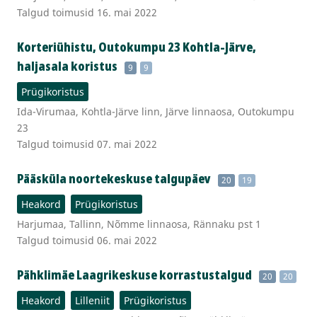
Talgud toimusid 16. mai 2022
Korteriühistu, Outokumpu 23 Kohtla-Järve,
haljasala koristus
9
9
Prügikoristus
Ida-Virumaa, Kohtla-Järve linn, Järve linnaosa, Outokumpu
23
Talgud toimusid 07. mai 2022
Pääsküla noortekeskuse talgupäev
20
19
Heakord
Prügikoristus
Harjumaa, Tallinn, Nõmme linnaosa, Rännaku pst 1
Talgud toimusid 06. mai 2022
Pähklimäe Laagrikeskuse korrastustalgud
20
20
Heakord
Lilleniit
Prügikoristus