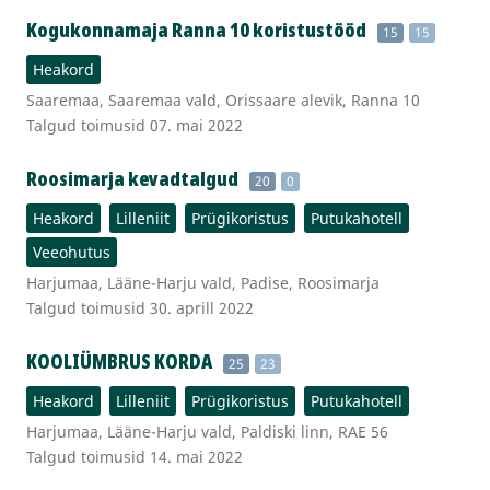
Kogukonnamaja Ranna 10 koristustööd
15
15
Heakord
Saaremaa, Saaremaa vald, Orissaare alevik, Ranna 10
Talgud toimusid 07. mai 2022
Roosimarja kevadtalgud
20
0
Heakord
Lilleniit
Prügikoristus
Putukahotell
Veeohutus
Harjumaa, Lääne-Harju vald, Padise, Roosimarja
Talgud toimusid 30. aprill 2022
KOOLIÜMBRUS KORDA
25
23
Heakord
Lilleniit
Prügikoristus
Putukahotell
Harjumaa, Lääne-Harju vald, Paldiski linn, RAE 56
Talgud toimusid 14. mai 2022