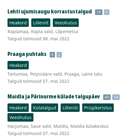
Lehti ujumisaugu korrastustalgud
10
0
Heakord
Lilleniit
Veeohutus
Raplamaa, Rapla vald, Lõpemetsa
Talgud toimusid 08. mai 2022
Praaga puhtaks
8
2
Heakord
Tartumaa, Peipsiääre vald, Praaga, Laine talu
Talgud toimusid 07. mai 2022
Maidla ja Pärinurme külade talgupäev
40
14
Heakord
Külatalgud
Lilleniit
Prügikoristus
Veeohutus
Harjumaa, Saue vald, Maidla, Maidla külakeskus
Talgud toimusid 07. mai 2022