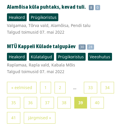
Alamõisa küla puhtaks, kevad tuli.
8
0
Heakord
Prügikoristus
Valgamaa, Tõrva vald, Alamõisa, Pendi talu
Talgud toimusid 07. mai 2022
MTÜ Kappeli Külade talgupäev
30
28
Heakord
Külatalgud
Prügikoristus
Veeohutus
Raplamaa, Rapla vald, Kabala Mõis
Talgud toimusid 07. mai 2022
« eelmised
1
2
…
33
34
35
36
37
38
39
40
41
järgmised »