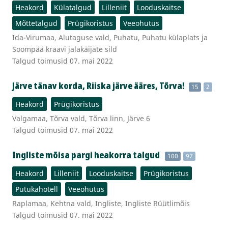
Heakord
Külatalgud
Lilleniit
Looduskaitse
Mõttetalgud
Prügikoristus
Veeohutus
Ida-Virumaa, Alutaguse vald, Puhatu, Puhatu külaplats ja
Soompää kraavi jalakäijate sild
Talgud toimusid 07. mai 2022
Järve tänav korda, Riiska järve ääres, Tõrva!
15
2
Heakord
Prügikoristus
Valgamaa, Tõrva vald, Tõrva linn, Järve 6
Talgud toimusid 07. mai 2022
Ingliste mõisa pargi heakorra talgud
100
97
Heakord
Lilleniit
Looduskaitse
Prügikoristus
Putukahotell
Veeohutus
Raplamaa, Kehtna vald, Ingliste, Ingliste Rüütlimõis
Talgud toimusid 07. mai 2022