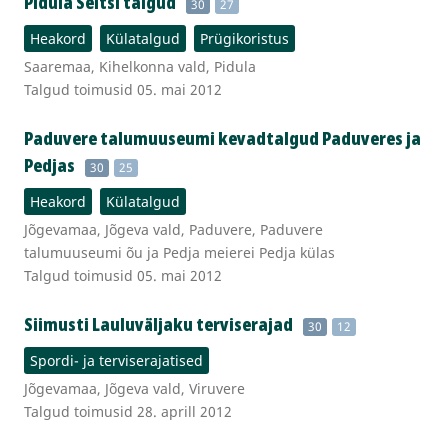
Pidula Seltsi talgud
30
27
Heakord
Külatalgud
Prügikoristus
Saaremaa, Kihelkonna vald, Pidula
Talgud toimusid 05. mai 2012
Paduvere talumuuseumi kevadtalgud Paduveres ja
Pedjas
30
25
Heakord
Külatalgud
Jõgevamaa, Jõgeva vald, Paduvere, Paduvere
talumuuseumi õu ja Pedja meierei Pedja külas
Talgud toimusid 05. mai 2012
Siimusti Lauluväljaku terviserajad
30
12
Spordi- ja terviserajatised
Jõgevamaa, Jõgeva vald, Viruvere
Talgud toimusid 28. aprill 2012