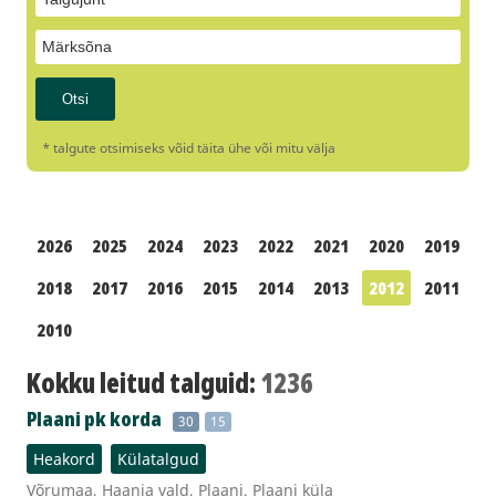
* talgute otsimiseks võid täita ühe või mitu välja
2026
2025
2024
2023
2022
2021
2020
2019
2018
2017
2016
2015
2014
2013
2012
2011
2010
Kokku leitud talguid:
1236
Plaani pk korda
30
15
Heakord
Külatalgud
Võrumaa, Haanja vald, Plaani, Plaani küla