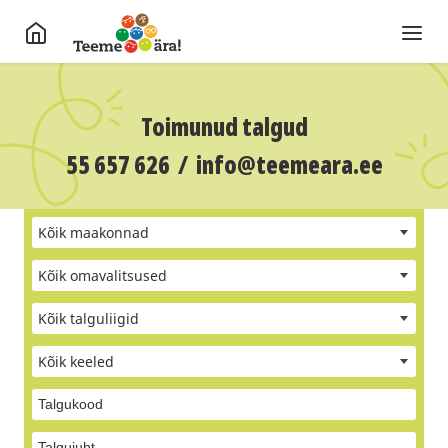
Toimunud talgud
55 657 626
/
info@teemeara.ee
Kõik maakonnad
Kõik omavalitsused
Kõik talguliigid
Kõik keeled