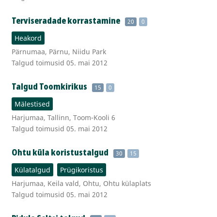
Terviseradade korrastamine
20
0
Heakord
Pärnumaa, Pärnu, Niidu Park
Talgud toimusid 05. mai 2012
Talgud Toomkirikus
15
0
Mälestised
Harjumaa, Tallinn, Toom-Kooli 6
Talgud toimusid 05. mai 2012
Ohtu küla koristustalgud
30
15
Külatalgud
Prügikoristus
Harjumaa, Keila vald, Ohtu, Ohtu külaplats
Talgud toimusid 05. mai 2012