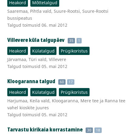
Heakord
Mõttetalgud
Saaremaa, Pihtla vald, Suure-Rootsi, Suure-Rootsi
bussipeatus
Talgud toimusid 06. mai 2012
Villevere küla talgupäev
35
1
Heakord
Külatalgud
Prügikoristus
Järvamaa, Türi vald, Villevere
Talgud toimusid 05. mai 2012
Kloogaranna talgud
60
17
Heakord
Külatalgud
Prügikoristus
Harjumaa, Keila vald, Kloogaranna, Mere tee ja Ranna tee
vahel kioskite juures
Talgud toimusid 05. mai 2012
Tarvastu kirikaia korrastamine
30
18