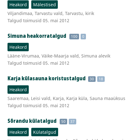
Heakord
Mälestised
Viljandimaa, Tarvastu vald, Tarvastu, kirik
Talgud toimusid 05. mai 2012
Simuna heakorratalgud
100
0
Heakord
Lääne-Virumaa, Väike-Maarja vald, Simuna alevik
Talgud toimusid 05. mai 2012
Karja külasauna koristustalgud
30
18
Heakord
Saaremaa, Leisi vald, Karja, Karja küla, Sauna maaüksus
Talgud toimusid 05. mai 2012
Sõrandu külatalgud
50
37
Heakord
Külatalgud