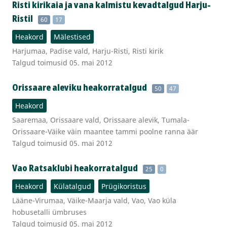
Risti kirikaia ja vana kalmistu kevadtalgud Harju-
Ristil
60
17
Heakord
Mälestised
Harjumaa, Padise vald, Harju-Risti, Risti kirik
Talgud toimusid 05. mai 2012
Orissaare aleviku heakorratalgud
50
47
Heakord
Saaremaa, Orissaare vald, Orissaare alevik, Tumala-
Orissaare-Väike väin maantee tammi poolne ranna äär
Talgud toimusid 05. mai 2012
Vao Ratsaklubi heakorratalgud
25
0
Heakord
Külatalgud
Prügikoristus
Lääne-Virumaa, Väike-Maarja vald, Vao, Vao küla
hobusetalli ümbruses
Talgud toimusid 05. mai 2012