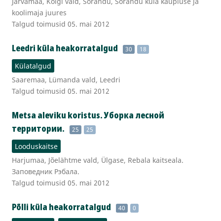
Järvamaa, Koigi vald, Sõrandu, Sõrandu küla kaupluse ja
koolimaja juures
Talgud toimusid 05. mai 2012
Leedri küla heakorratalgud
30
18
Külatalgud
Saaremaa, Lümanda vald, Leedri
Talgud toimusid 05. mai 2012
Metsa aleviku koristus. Уборка лесной
территории.
25
25
Looduskaitse
Harjumaa, Jõelähtme vald, Ülgase, Rebala kaitseala.
Заповедник Рэбала.
Talgud toimusid 05. mai 2012
Põlli küla heakorratalgud
40
0