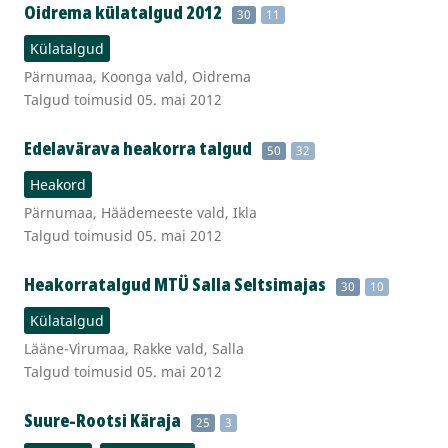
Oidrema külatalgud 2012
30
11
Külatalgud
Pärnumaa, Koonga vald, Oidrema
Talgud toimusid 05. mai 2012
Edelavärava heakorra talgud
50
32
Heakord
Pärnumaa, Häädemeeste vald, Ikla
Talgud toimusid 05. mai 2012
Heakorratalgud MTÜ Salla Seltsimajas
30
10
Külatalgud
Lääne-Virumaa, Rakke vald, Salla
Talgud toimusid 05. mai 2012
Suure-Rootsi Käraja
25
3