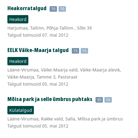
Heakorratalgud
70
70
Heakord
Harjumaa, Tallinn, Põhja-Tallinn , Sõle 39
Talgud toimusid 07. mai 2012
EELK Väike-Maarja talgud
15
15
Heakord
Lääne-Virumaa, Väike-Maarja vald, Väike-Maarja alevik,
Väike-Maarja, Tamme 3, Pastoraat
Talgud toimusid 05. mai 2012
Mõisa park ja selle ümbrus puhtaks
30
24
Külatalgud
Lääne-Virumaa, Rakke vald, Salla, Mõisa park ja ümbrus
Talgud toimusid 05. mai 2012