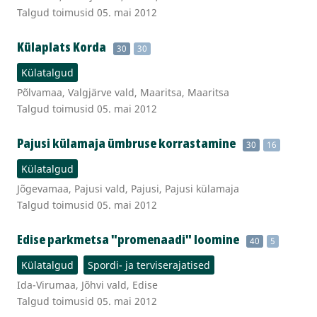
Talgud toimusid 05. mai 2012
Külaplats Korda
30
30
Külatalgud
Põlvamaa, Valgjärve vald, Maaritsa, Maaritsa
Talgud toimusid 05. mai 2012
Pajusi külamaja ümbruse korrastamine
30
16
Külatalgud
Jõgevamaa, Pajusi vald, Pajusi, Pajusi külamaja
Talgud toimusid 05. mai 2012
Edise parkmetsa "promenaadi" loomine
40
5
Külatalgud
Spordi- ja terviserajatised
Ida-Virumaa, Jõhvi vald, Edise
Talgud toimusid 05. mai 2012