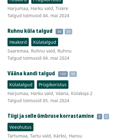
Harjumaa, Harku vald, Tiskre
Talgud toimusid 04. mai 2024
Ruhnu küla talgud
30
30
Heakord
Külatalgud
Saaremaa, Ruhnu vald, Ruhnu
Talgud toimusid 04. mai 2024
Vääna kandi talgud
100
99
Külatalgud
Prügikoristus
Harjumaa, Harku vald, Vääna, Külakoja 2
Talgud toimusid 05. mai 2024
Tiigi ja selle ümbruse korrastamine
5
0
Veeohutus
Tartumaa, Tartu vald, Kärksi, Hansu