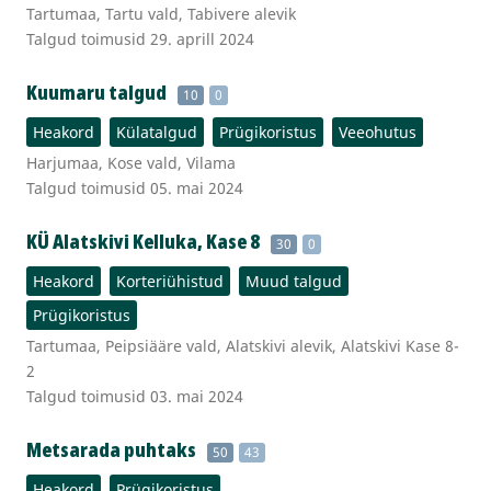
Tartumaa, Tartu vald, Tabivere alevik
Talgud toimusid 29. aprill 2024
Kuumaru talgud
10
0
Heakord
Külatalgud
Prügikoristus
Veeohutus
Harjumaa, Kose vald, Vilama
Talgud toimusid 05. mai 2024
KÜ Alatskivi Kelluka, Kase 8
30
0
Heakord
Korteriühistud
Muud talgud
Prügikoristus
Tartumaa, Peipsiääre vald, Alatskivi alevik, Alatskivi Kase 8-
2
Talgud toimusid 03. mai 2024
Metsarada puhtaks
50
43
Heakord
Prügikoristus