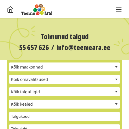
Toimunud talgud
55 657 626
/
info@teemeara.ee
Kõik maakonnad
Kõik omavalitsused
Kõik talguliigid
Kõik keeled