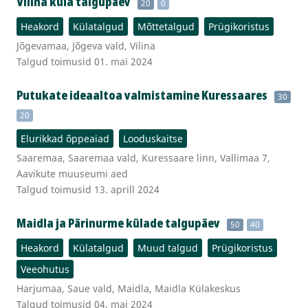
Vilina küla talgupäev
20
0
Heakord
Külatalgud
Mõttetalgud
Prügikoristus
Jõgevamaa, Jõgeva vald, Vilina
Talgud toimusid 01. mai 2024
Putukate ideaaltoa valmistamine Kuressaares
30
20
Elurikkad õppeaiad
Looduskaitse
Saaremaa, Saaremaa vald, Kuressaare linn, Vallimaa 7,
Aavikute muuseumi aed
Talgud toimusid 13. aprill 2024
Maidla ja Pärinurme külade talgupäev
50
40
Heakord
Külatalgud
Muud talgud
Prügikoristus
Veeohutus
Harjumaa, Saue vald, Maidla, Maidla Külakeskus
Talgud toimusid 04. mai 2024