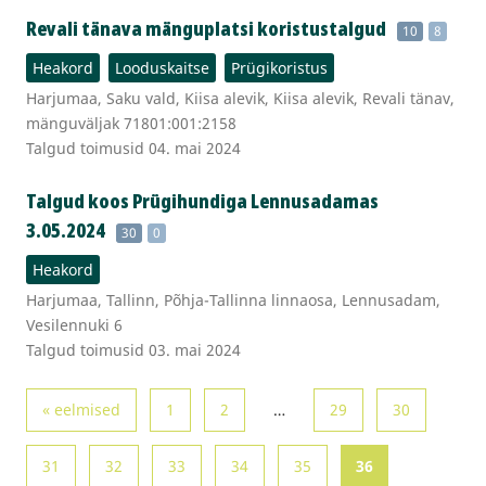
Revali tänava mänguplatsi koristustalgud
10
8
Heakord
Looduskaitse
Prügikoristus
Harjumaa, Saku vald, Kiisa alevik, Kiisa alevik, Revali tänav,
mänguväljak 71801:001:2158
Talgud toimusid 04. mai 2024
Talgud koos Prügihundiga Lennusadamas
3.05.2024
30
0
Heakord
Harjumaa, Tallinn, Põhja-Tallinna linnaosa, Lennusadam,
Vesilennuki 6
Talgud toimusid 03. mai 2024
« eelmised
1
2
…
29
30
31
32
33
34
35
36