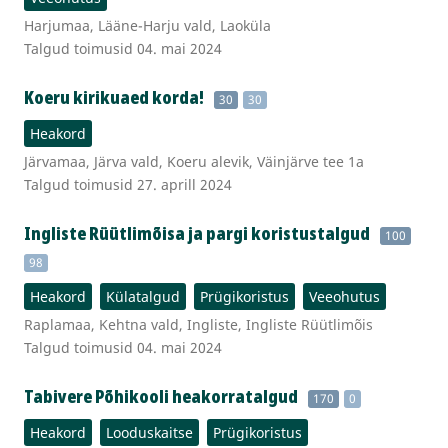
Harjumaa, Lääne-Harju vald, Laoküla
Talgud toimusid 04. mai 2024
Koeru kirikuaed korda!
30
30
Heakord
Järvamaa, Järva vald, Koeru alevik, Väinjärve tee 1a
Talgud toimusid 27. aprill 2024
Ingliste Rüütlimõisa ja pargi koristustalgud
100
98
Heakord
Külatalgud
Prügikoristus
Veeohutus
Raplamaa, Kehtna vald, Ingliste, Ingliste Rüütlimõis
Talgud toimusid 04. mai 2024
Tabivere Põhikooli heakorratalgud
170
0
Heakord
Looduskaitse
Prügikoristus