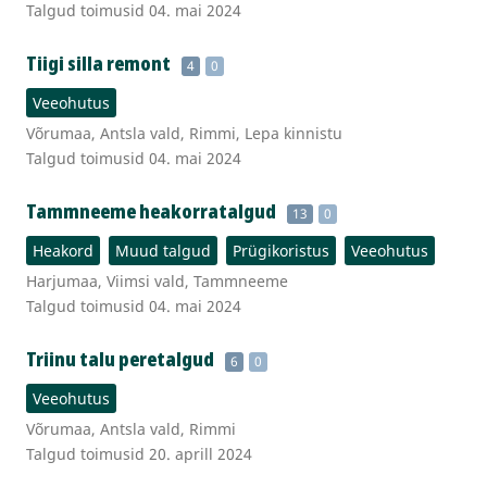
Talgud toimusid 04. mai 2024
Tiigi silla remont
4
0
Veeohutus
Võrumaa, Antsla vald, Rimmi, Lepa kinnistu
Talgud toimusid 04. mai 2024
Tammneeme heakorratalgud
13
0
Heakord
Muud talgud
Prügikoristus
Veeohutus
Harjumaa, Viimsi vald, Tammneeme
Talgud toimusid 04. mai 2024
Triinu talu peretalgud
6
0
Veeohutus
Võrumaa, Antsla vald, Rimmi
Talgud toimusid 20. aprill 2024