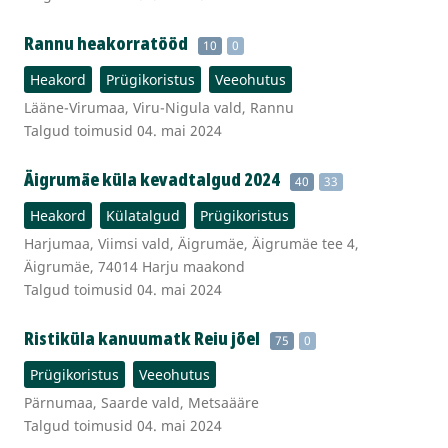
Rannu heakorratööd
10
0
Heakord
Prügikoristus
Veeohutus
Lääne-Virumaa, Viru-Nigula vald, Rannu
Talgud toimusid 04. mai 2024
Äigrumäe küla kevadtalgud 2024
40
33
Heakord
Külatalgud
Prügikoristus
Harjumaa, Viimsi vald, Äigrumäe, Äigrumäe tee 4,
Äigrumäe, 74014 Harju maakond
Talgud toimusid 04. mai 2024
Ristiküla kanuumatk Reiu jõel
75
0
Prügikoristus
Veeohutus
Pärnumaa, Saarde vald, Metsaääre
Talgud toimusid 04. mai 2024