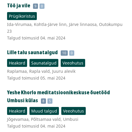
Töö ja vile
9
0
Prügikoristus
Ida-Virumaa, Kohtla-Järve linn, Järve linnaosa, Outokumpu
23
Talgud toimusid 04. mai 2024
Lille talu saunatalgud
10
0
Heakord
Saunatalgud
Veeohutus
Raplamaa, Rapla vald, Juuru alevik
Talgud toimusid 05. mai 2024
Yeshe Khorlo meditatsioonikeskuse õuetööd
Umbusi külas
8
5
Heakord
Muud talgud
Veeohutus
Jõgevamaa, Põltsamaa vald, Umbusi
Talgud toimusid 04. mai 2024