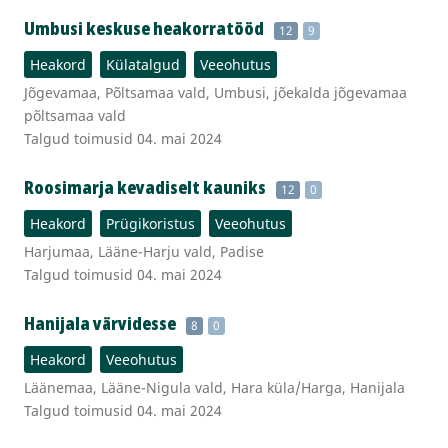
Umbusi keskuse heakorratööd
12
9
Heakord
Külatalgud
Veeohutus
Jõgevamaa, Põltsamaa vald, Umbusi, jõekalda jõgevamaa
põltsamaa vald
Talgud toimusid 04. mai 2024
Roosimarja kevadiselt kauniks
12
0
Heakord
Prügikoristus
Veeohutus
Harjumaa, Lääne-Harju vald, Padise
Talgud toimusid 04. mai 2024
Hanijala värvidesse
8
0
Heakord
Veeohutus
Läänemaa, Lääne-Nigula vald, Hara küla/Harga, Hanijala
Talgud toimusid 04. mai 2024