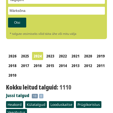
* talgute otsimiseks võid täita ühe või mitu välja
2026
2025
2024
2023
2022
2021
2020
2019
2018
2017
2016
2015
2014
2013
2012
2011
2010
Kokku leitud talguid:
1110
Jussi talgud
10
0
Heakord
Külatalgud
Looduskaitse
Prügikoristus
Veeohutus