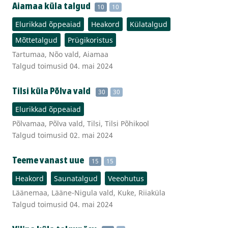
Aiamaa küla talgud
10
10
Elurikkad õppeaiad
Heakord
Külatalgud
Mõttetalgud
Prügikoristus
Tartumaa, Nõo vald, Aiamaa
Talgud toimusid 04. mai 2024
Tilsi küla Põlva vald
30
30
Elurikkad õppeaiad
Põlvamaa, Põlva vald, Tilsi, Tilsi Põhikool
Talgud toimusid 02. mai 2024
Teeme vanast uue
15
15
Heakord
Saunatalgud
Veeohutus
Läänemaa, Lääne-Nigula vald, Kuke, Riiaküla
Talgud toimusid 04. mai 2024