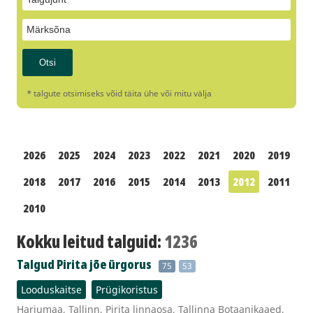
* talgute otsimiseks võid täita ühe või mitu välja
2026
2025
2024
2023
2022
2021
2020
2019
2018
2017
2016
2015
2014
2013
2012
2011
2010
Kokku leitud talguid:
1236
Talgud Pirita jõe ürgorus
75
53
Looduskaitse
Prügikoristus
Harjumaa, Tallinn, Pirita linnaosa, Tallinna Botaanikaaed,