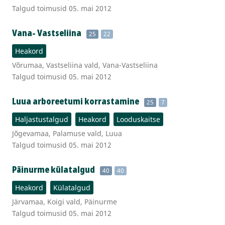
Talgud toimusid 05. mai 2012
Vana- Vastseliina
25
22
Heakord
Võrumaa, Vastseliina vald, Vana-Vastseliina
Talgud toimusid 05. mai 2012
Luua arboreetumi korrastamine
25
7
Haljastustalgud
Heakord
Looduskaitse
Jõgevamaa, Palamuse vald, Luua
Talgud toimusid 05. mai 2012
Päinurme külatalgud
40
40
Heakord
Külatalgud
Järvamaa, Koigi vald, Päinurme
Talgud toimusid 05. mai 2012