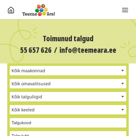
Toimunud talgud
55 657 626
/
info@teemeara.ee
Kõik maakonnad
Kõik omavalitsused
Kõik talguliigid
Kõik keeled