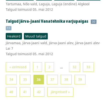
Tartumaa, Nõo vald, Laguja, Laguja (endine) Algkool
Talgud toimusid 05. mai 2012
Talgud Järva-Jaani Vanatehnika varjupaigas
30
11
Heakord
Muud talgud
Järvamaa, Järva-Jaani vald, Järva-Jaani alev, Järva-Jaani alev
Lai 7
Talgud toimusid 05. mai 2012
« eelmised
1
2
…
32
33
34
35
36
37
38
39
40
41
42
järgmised »