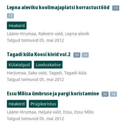
Lepna aleviku koolimajaplatsi korrastustööd
15
13
Heakord
Lääne-Virumaa, Rakvere vald, Lepna alevik
Talgud toimusid 05. mai 2012
Tagadi küla Koosi kivid vol.2
30
14
Külatalgud
Looduskaitse
Harjumaa, Saku vald, Tagadi, Tagadi küla
Talgud toimusid 05. mai 2012
Essu Mõisa ümbruse ja pargi koristamine
30
18
Heakord
Prügikoristus
Lääne-Virumaa, Haljala vald, Essu, Essu Mõis
Talgud toimusid 05. mai 2012