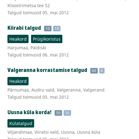
Kloostrimetsa tee 52
Talgud toimusid 05. mai 2012
Kiirabi talgud
10
10
Heakord
Prügikoristus
Harjumaa, Paldiski
Talgud toimusid 06. mai 2012
Valgeranna korrastamise talgud
60
6
Heakord
Pärnumaa, Audru vald, Valgeranna, Valgerand
Talgud toimusid 05. mai 2012
Uusna küla korda!
50
35
Külatalgud
Viljandimaa, Viiratsi vald, Uusna, Uusna küla