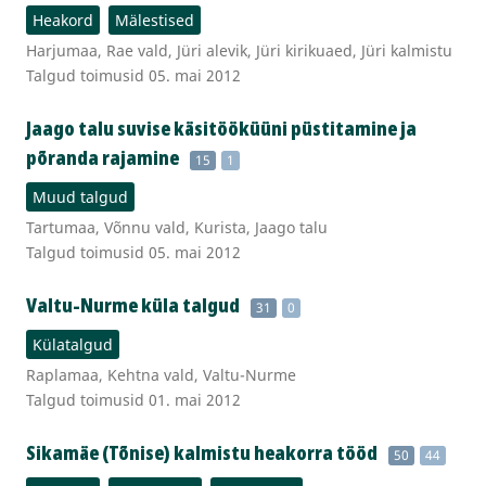
Heakord
Mälestised
Harjumaa, Rae vald, Jüri alevik, Jüri kirikuaed, Jüri kalmistu
Talgud toimusid 05. mai 2012
Jaago talu suvise käsitööküüni püstitamine ja
põranda rajamine
15
1
Muud talgud
Tartumaa, Võnnu vald, Kurista, Jaago talu
Talgud toimusid 05. mai 2012
Valtu-Nurme küla talgud
31
0
Külatalgud
Raplamaa, Kehtna vald, Valtu-Nurme
Talgud toimusid 01. mai 2012
Sikamäe (Tõnise) kalmistu heakorra tööd
50
44