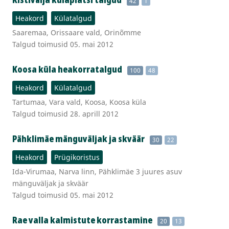
42
1
Heakord
Külatalgud
Saaremaa, Orissaare vald, Orinõmme
Talgud toimusid 05. mai 2012
Koosa küla heakorratalgud
100
48
Heakord
Külatalgud
Tartumaa, Vara vald, Koosa, Koosa küla
Talgud toimusid 28. aprill 2012
Pähklimäe mänguväljak ja skväär
30
22
Heakord
Prügikoristus
Ida-Virumaa, Narva linn, Pähklimäe 3 juures asuv
mänguväljak ja skväär
Talgud toimusid 05. mai 2012
Rae valla kalmistute korrastamine
20
13