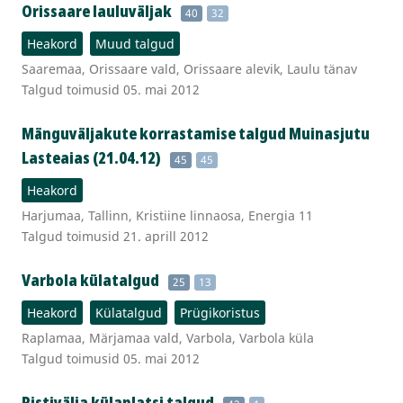
Orissaare lauluväljak
40
32
Heakord
Muud talgud
Saaremaa, Orissaare vald, Orissaare alevik, Laulu tänav
Talgud toimusid 05. mai 2012
Mänguväljakute korrastamise talgud Muinasjutu
Lasteaias (21.04.12)
45
45
Heakord
Harjumaa, Tallinn, Kristiine linnaosa, Energia 11
Talgud toimusid 21. aprill 2012
Varbola külatalgud
25
13
Heakord
Külatalgud
Prügikoristus
Raplamaa, Märjamaa vald, Varbola, Varbola küla
Talgud toimusid 05. mai 2012
Ristivälja külaplatsi talgud