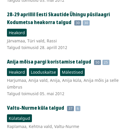
Talgud toimusid 05. mai 2012
28-29 aprillil Eesti Skautide Ühingu püsilaagri
Kodumetsa heakorra talgud
30
30
Heakord
Järvamaa, Türi vald, Rassi
Talgud toimusid 28. aprill 2012
Anija mõisa pargi koristamise talgud
50
25
Heakord
Looduskaitse
Mälestised
Harjumaa, Anija vald, Anija, Anija küla, Anija mõis ja selle
ümbrus
Talgud toimusid 05. mai 2012
Valtu-Nurme küla talgud
37
6
Külatalgud
Raplamaa, Kehtna vald, Valtu-Nurme