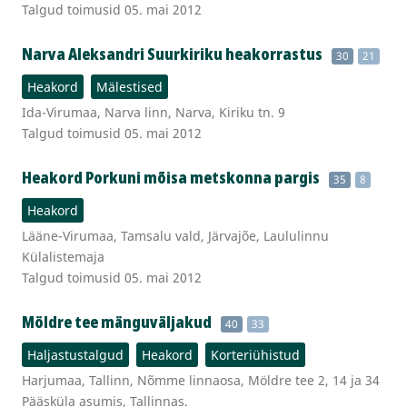
Talgud toimusid 05. mai 2012
Narva Aleksandri Suurkiriku heakorrastus
30
21
Heakord
Mälestised
Ida-Virumaa, Narva linn, Narva, Kiriku tn. 9
Talgud toimusid 05. mai 2012
Heakord Porkuni mõisa metskonna pargis
35
8
Heakord
Lääne-Virumaa, Tamsalu vald, Järvajõe, Laululinnu
Külalistemaja
Talgud toimusid 05. mai 2012
Möldre tee mänguväljakud
40
33
Haljastustalgud
Heakord
Korteriühistud
Harjumaa, Tallinn, Nõmme linnaosa, Möldre tee 2, 14 ja 34
Pääsküla asumis, Tallinnas.