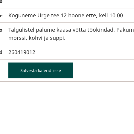
b
Koguneme Urge tee 12 hoone ette, kell 10.00
e
Talgulistel palume kaasa võtta töökindad. Paku
o
morssi, kohvi ja suppi.
260419012
d
Salvesta kalendrisse