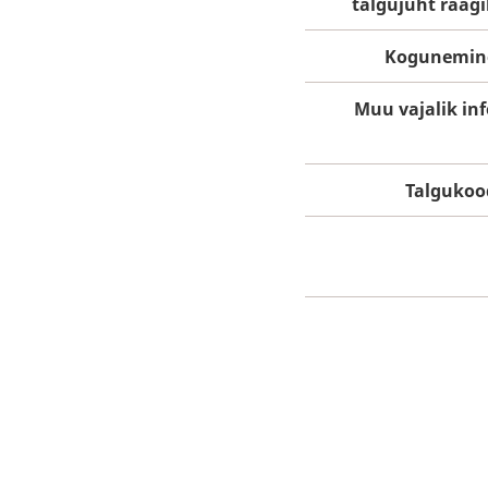
talgujuht räägi
Kogunemin
Muu vajalik inf
Talgukoo