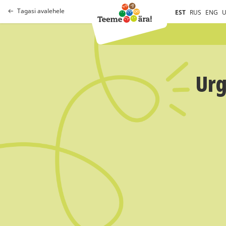
Tagasi avalehele
EST
RUS
ENG
U
Urg