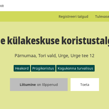
KR
Registreeri talgud
Tulevas
e külakeskuse koristusta
Pärnumaa, Tori vald, Urge, Urge tee 12
Heakord
Prügikoristus
Kogukonna turvalisus
Liitumine
on lõppenud
Toeta