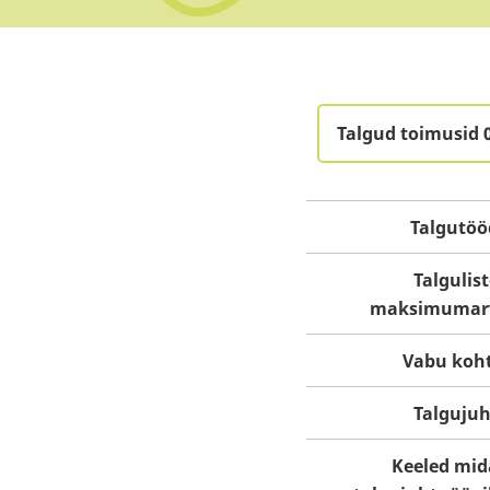
Talgud toimusid 
Talgutöö
Talgulis
maksimumar
Vabu koht
Talgujuh
Keeled mid