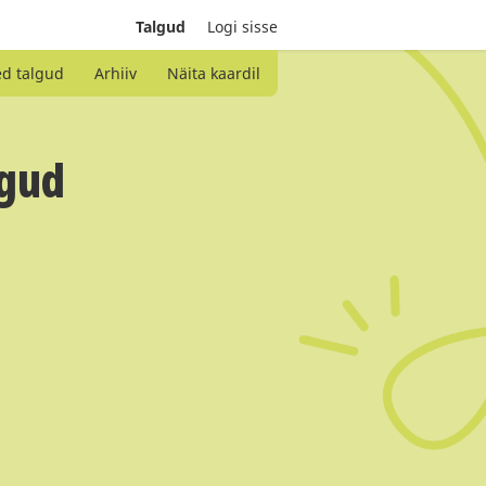
Talgud
Logi sisse
ed talgud
Arhiiv
Näita kaardil
lgud