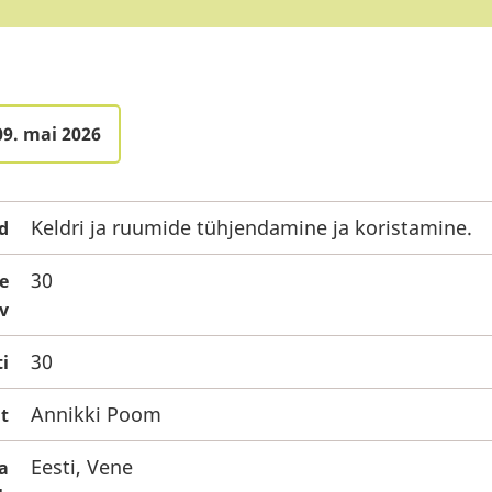
09. mai 2026
Keldri ja ruumide tühjendamine ja koristamine.
d
30
te
v
30
i
Annikki Poom
t
Eesti, Vene
a