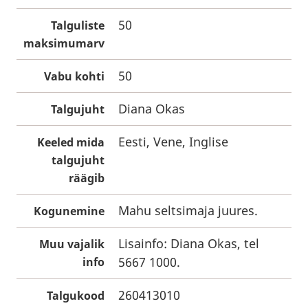
50
Talguliste
maksimumarv
50
Vabu kohti
Diana Okas
Talgujuht
Eesti, Vene, Inglise
Keeled mida
talgujuht
räägib
Mahu seltsimaja juures.
Kogunemine
Lisainfo: Diana Okas, tel
Muu vajalik
5667 1000.
info
260413010
Talgukood