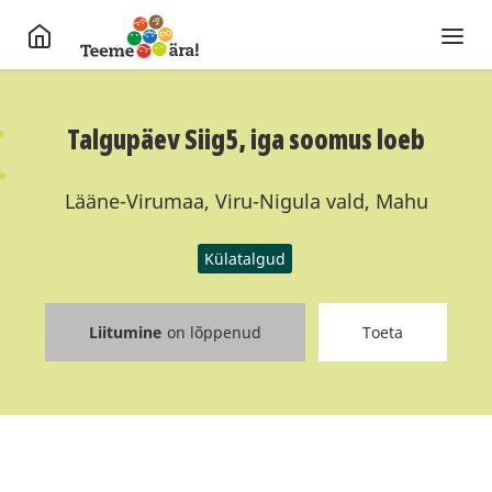
Talgupäev Siig5, iga soomus loeb
Lääne-Virumaa, Viru-Nigula vald, Mahu
Külatalgud
Liitumine
on lõppenud
Toeta