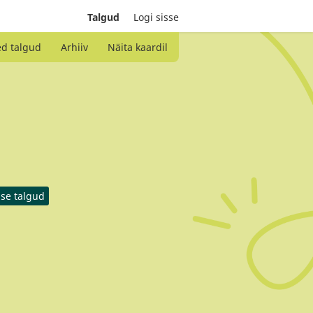
Talgud
Logi sisse
ed talgud
Arhiiv
Näita kaardil
ise talgud