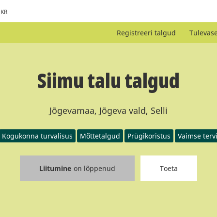
KR
Registreeri talgud
Tulevas
Siimu talu talgud
Jõgevamaa, Jõgeva vald, Selli
Kogukonna turvalisus
Mõttetalgud
Prügikoristus
Vaimse terv
Liitumine
on lõppenud
Toeta