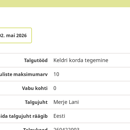
02. mai 2026
Keldri korda tegemine
Talgutööd
10
guliste maksimumarv
0
Vabu kohti
Merje Lani
Talgujuht
Eesti
ida talgujuht räägib
260422003