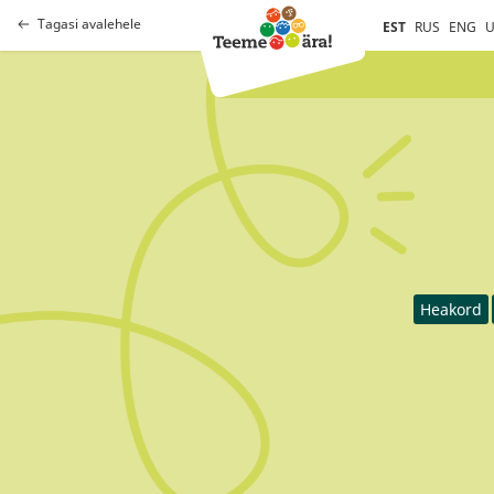
Tagasi avalehele
EST
RUS
ENG
U
Heakord