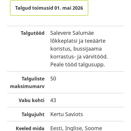
Talgud toimusid 01. mai 2026
Salevere Salumäe
Talgutööd
lõkkeplatsi ja teeäärte
koristus, bussijaama
korrastus- ja värvitööd.
Peale tööd talgusupp.
50
Talguliste
maksimumarv
43
Vabu kohti
Kertu Saviots
Talgujuht
Eesti, Inglise, Soome
Keeled mida