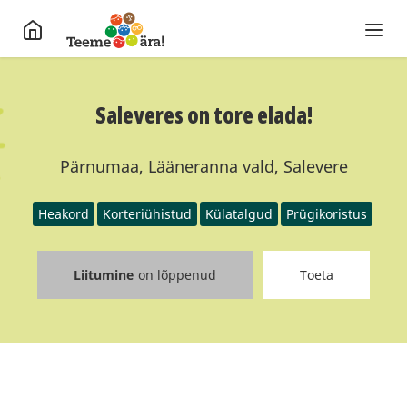
Saleveres on tore elada!
Pärnumaa, Lääneranna vald, Salevere
Heakord
Korteriühistud
Külatalgud
Prügikoristus
Liitumine
on lõppenud
Toeta