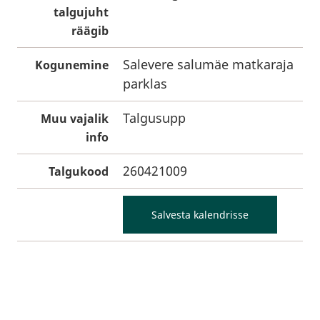
talgujuht
räägib
Salevere salumäe matkaraja
Kogunemine
parklas
Talgusupp
Muu vajalik
info
260421009
Talgukood
Salvesta kalendrisse