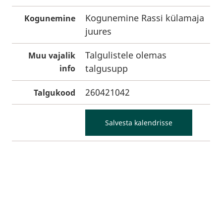
Kogunemine Rassi külamaja
Kogunemine
juures
Talgulistele olemas
Muu vajalik
talgusupp
info
260421042
Talgukood
Salvesta kalendrisse