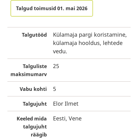
Talgud toimusid 01. mai 2026
Külamaja pargi koristamine,
Talgutööd
külamaja hooldus, lehtede
vedu.
25
Talguliste
maksimumarv
5
Vabu kohti
Elor Ilmet
Talgujuht
Eesti, Vene
Keeled mida
talgujuht
räägib