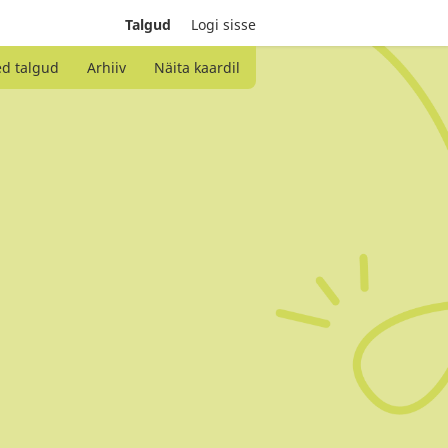
Talgud
Logi sisse
ed talgud
Arhiiv
Näita kaardil