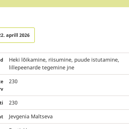
2. aprill 2026
Heki lõikamine, riisumine, puude istutamine,
öd
lillepeenarde tegemine jne
230
te
rv
230
ti
Jevgenia Maltseva
ht