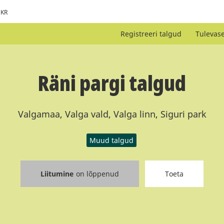
KR
Registreeri talgud
Tulevas
Räni pargi talgud
Valgamaa, Valga vald, Valga linn, Siguri park
Muud talgud
Liitumine
on lõppenud
Toeta