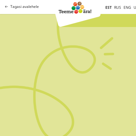
Tagasi avalehele
EST
RUS
ENG
U