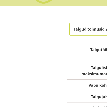
Talgud toimusid 2
Talgutö
Talgulis
maksimuma
Vabu koh
Talguju