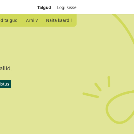
Talgud
Logi sisse
ed talgud
Arhiiv
Näita kaardil
llid.
istus