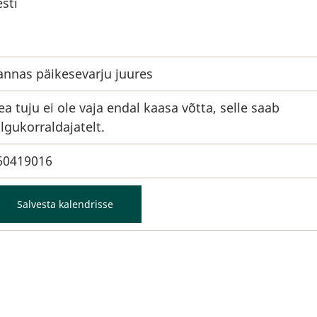
esti
annas päikesevarju juures
ea tuju ei ole vaja endal kaasa võtta, selle saab
algukorraldajatelt.
60419016
Salvesta kalendrisse