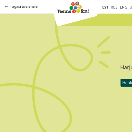
Tagasi avalehele
EST
RUS
ENG
U
Harj
Heak