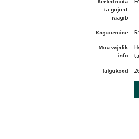
E
Keeled mida
talgujuht
räägib
R
Kogunemine
H
Muu vajalik
t
info
2
Talgukood