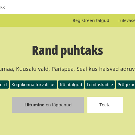
KR
Registreeri talgud
Tulevas
Rand puhtaks
umaa, Kuusalu vald, Pärispea, Seal kus haisvad adruva
ord
Kogukonna turvalisus
Külatalgud
Looduskaitse
Prügikor
Liitumine
on lõppenud
Toeta