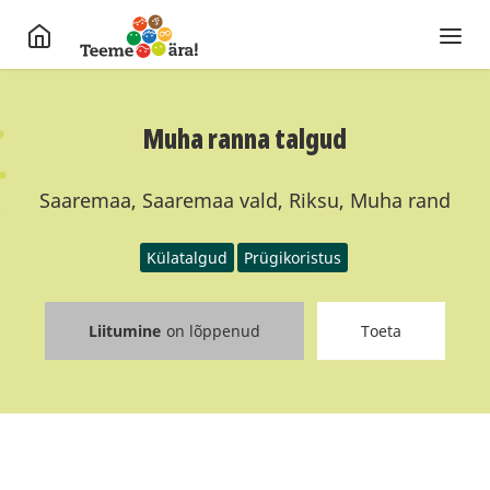
Muha ranna talgud
Saaremaa, Saaremaa vald, Riksu, Muha rand
Külatalgud
Prügikoristus
Liitumine
on lõppenud
Toeta