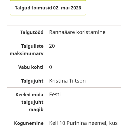
Talgud toimusid 02. mai 2026
Rannaääre koristamine
Talgutööd
20
Talguliste
maksimumarv
0
Vabu kohti
Kristina Tiitson
Talgujuht
Eesti
Keeled mida
talgujuht
räägib
Kell 10 Purinina neemel, kus
Kogunemine