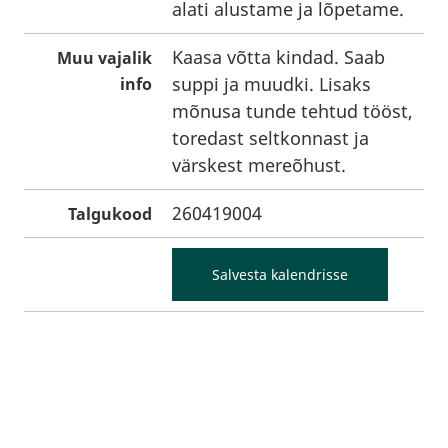
alati alustame ja lõpetame.
Kaasa võtta kindad. Saab
Muu vajalik
suppi ja muudki. Lisaks
info
mõnusa tunde tehtud tööst,
toredast seltkonnast ja
värskest mereõhust.
260419004
Talgukood
Salvesta kalendrisse