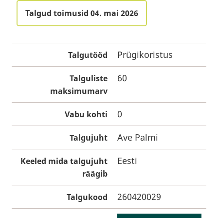
Talgud toimusid 04. mai 2026
Prügikoristus
Talgutööd
60
Talguliste
maksimumarv
0
Vabu kohti
Ave Palmi
Talgujuht
Eesti
Keeled mida talgujuht
räägib
260420029
Talgukood