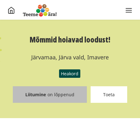
Mõmmid hoiavad loodust!
Järvamaa, Järva vald, Imavere
Heakord
Liitumine
on lõppenud
Toeta