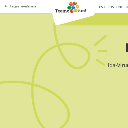
Tagasi avalehele
EST
RUS
ENG
U
Ida-Viru