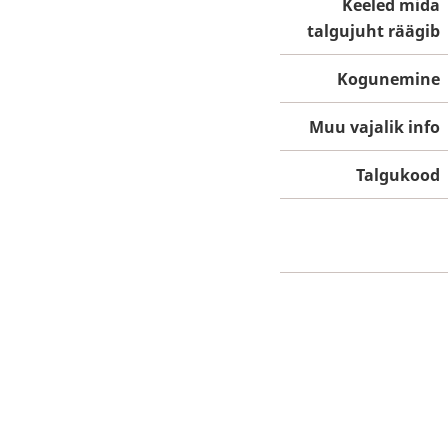
Keeled mida
talgujuht räägib
Kogunemine
Muu vajalik info
Talgukood