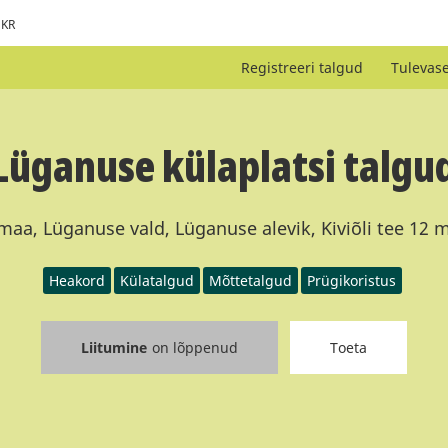
KR
Registreeri talgud
Tulevas
Lüganuse külaplatsi talgu
maa, Lüganuse vald, Lüganuse alevik, Kiviõli tee 12 
Heakord
Külatalgud
Mõttetalgud
Prügikoristus
Liitumine
on lõppenud
Toeta