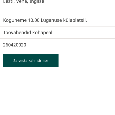
Eesti, Vene, Inglise
Koguneme 10.00 Lüganuse külaplatsil.
Töövahendid kohapeal
260420020
Salvesta kalendrisse