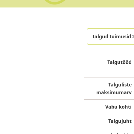
Talgud toimusid 2
Talgutööd
Talguliste
maksimumarv
Vabu kohti
Talgujuht