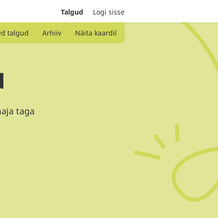
Talgud
Logi sisse
ed talgud
Arhiiv
Näita kaardil
d
maja taga