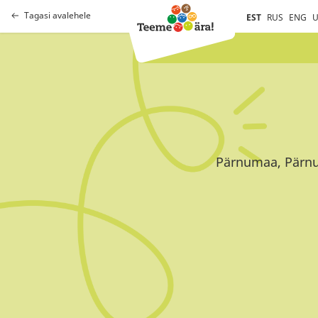
Tagasi avalehele
EST
RUS
ENG
U
Pärnumaa, Pärnu