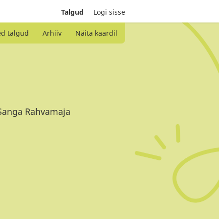
Talgud
Logi sisse
ed talgud
Arhiiv
Näita kaardil
 Sanga Rahvamaja