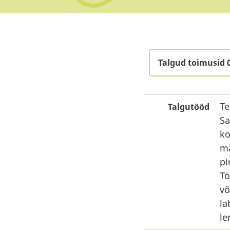
Talgud toimusid 
Te
Talgutööd
Sa
ko
mä
pi
Tö
võ
la
le