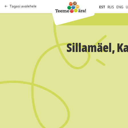
Tagasi avalehele
EST
RUS
ENG
U
Sillamäel, K