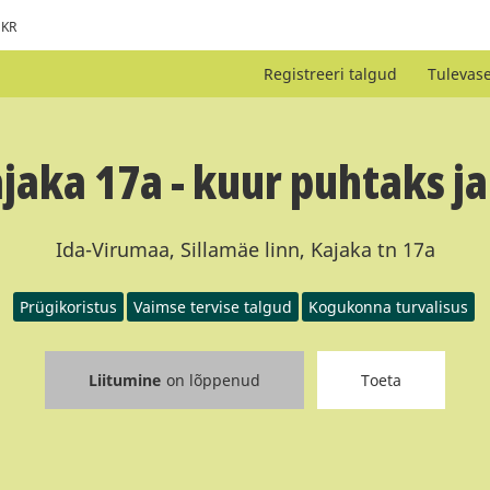
KR
Registreeri talgud
Tulevas
ajaka 17a - kuur puhtaks ja
Ida-Virumaa, Sillamäe linn, Kajaka tn 17a
Prügikoristus
Vaimse tervise talgud
Kogukonna turvalisus
Liitumine
on lõppenud
Toeta