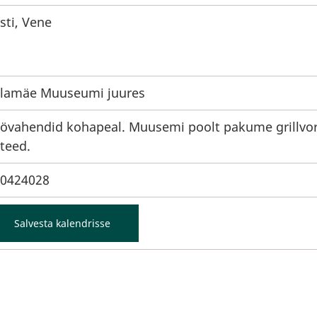
sti, Vene
llamäe Muuseumi juures
övahendid kohapeal. Muusemi poolt pakume grillvo
 teed.
0424028
Salvesta kalendrisse