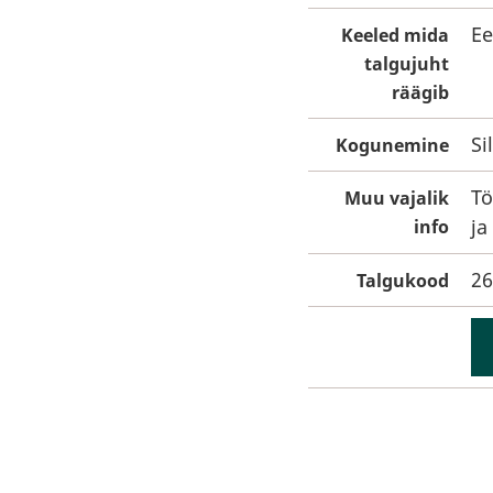
Ee
Keeled mida
talgujuht
räägib
Si
Kogunemine
Tö
Muu vajalik
ja
info
26
Talgukood