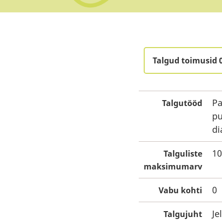
Talgud toimusid 
Pa
Talgutööd
pu
di
10
Talguliste
maksimumarv
0
Vabu kohti
Je
Talgujuht