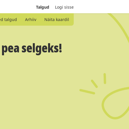
Talgud
Logi sisse
ed talgud
Arhiiv
Näita kaardil
 pea selgeks!