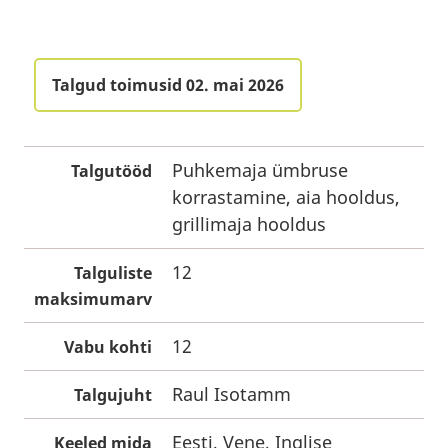
Talgud toimusid 02. mai 2026
Puhkemaja ümbruse
Talgutööd
korrastamine, aia hooldus,
grillimaja hooldus
12
Talguliste
maksimumarv
12
Vabu kohti
Raul Isotamm
Talgujuht
Eesti, Vene, Inglise
Keeled mida