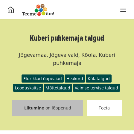
Kuberi puhkemaja talgud
Jõgevamaa, Jõgeva vald, Kõola, Kuberi
puhkemaja
Elurikkad õppeaiad
Heakord
Külatalgud
Looduskaitse
Mõttetalgud
Vaimse tervise talgud
Liitumine
on lõppenud
Toeta