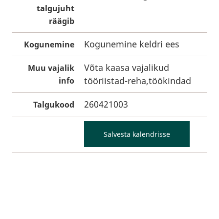
talgujuht
räägib
Kogunemine keldri ees
Kogunemine
Võta kaasa vajalikud
Muu vajalik
tööriistad-reha,töökindad
info
260421003
Talgukood
Salvesta kalendrisse