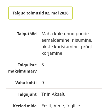
Talgud toimusid 02. mai 2026
Maha kukkunud puude
Talgutööd
eemaldamine, riisumine,
okste koristamine, prügi
korjamine
8
Talguliste
maksimumarv
0
Vabu kohti
Triin Aksalu
Talgujuht
Eesti, Vene, Inglise
Keeled mida