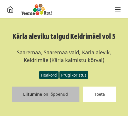
Kärla aleviku talgud Keldrimäel vol 5
Saaremaa, Saaremaa vald, Kärla alevik,
Keldrimäe (Kärla kalmistu kõrval)
Heakord
Prügikoristus
Liitumine
on lõppenud
Toeta