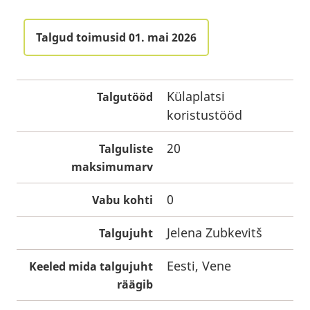
Talgud toimusid 01. mai 2026
Külaplatsi
Talgutööd
koristustööd
20
Talguliste
maksimumarv
0
Vabu kohti
Jelena Zubkevitš
Talgujuht
Eesti, Vene
Keeled mida talgujuht
räägib