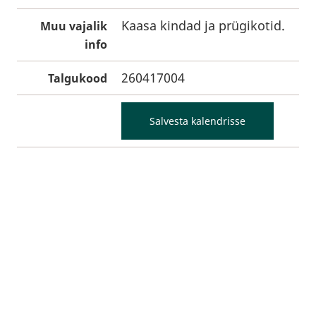
Kaasa kindad ja prügikotid.
Muu vajalik
info
260417004
Talgukood
Salvesta kalendrisse