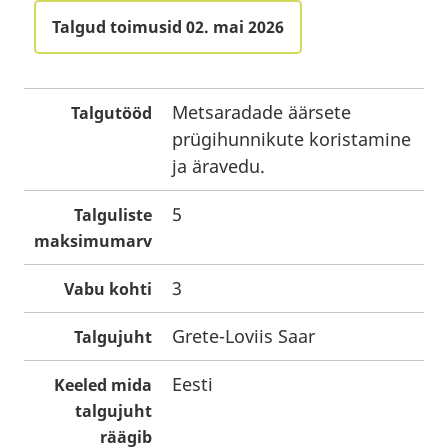
Talgud toimusid 02. mai 2026
Metsaradade äärsete
Talgutööd
prügihunnikute koristamine
ja äravedu.
5
Talguliste
maksimumarv
3
Vabu kohti
Grete-Loviis Saar
Talgujuht
Eesti
Keeled mida
talgujuht
räägib