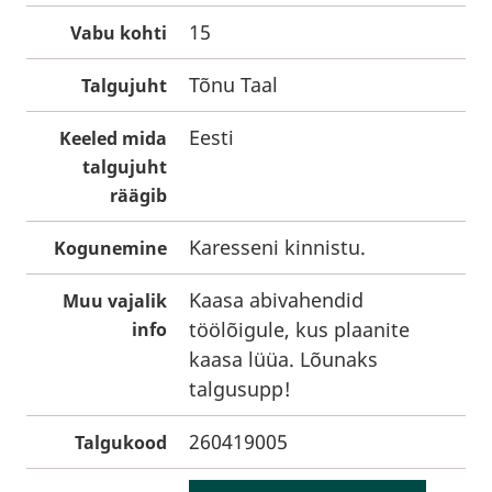
15
Vabu kohti
Tõnu Taal
Talgujuht
Eesti
Keeled mida
talgujuht
räägib
Karesseni kinnistu.
Kogunemine
Kaasa abivahendid
Muu vajalik
töölõigule, kus plaanite
info
kaasa lüüa. Lõunaks
talgusupp!
260419005
Talgukood