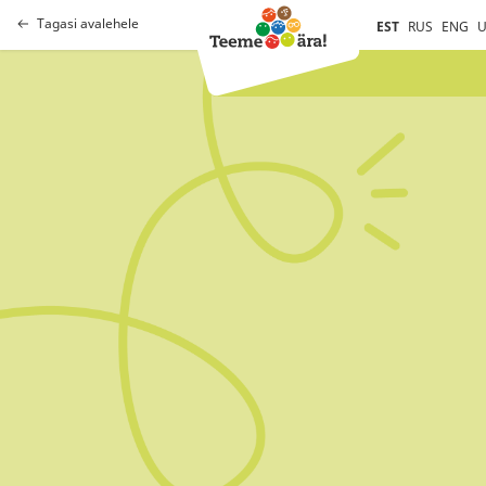
Tagasi avalehele
EST
RUS
ENG
U