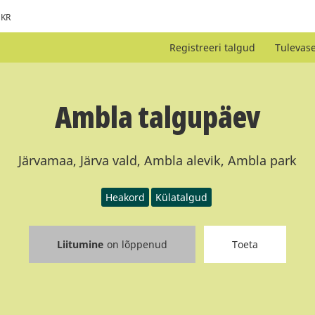
KR
Registreeri talgud
Tulevas
Ambla talgupäev
Järvamaa, Järva vald, Ambla alevik, Ambla park
Heakord
Külatalgud
Liitumine
on lõppenud
Toeta