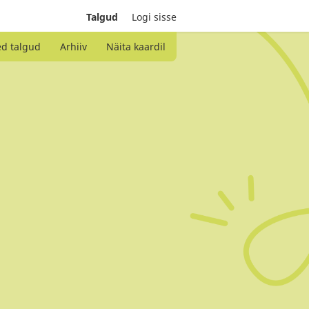
Talgud
Logi sisse
ed talgud
Arhiiv
Näita kaardil