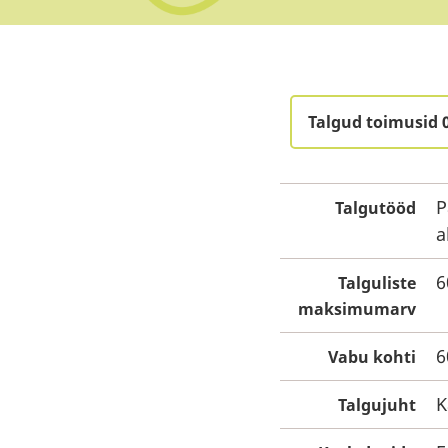
Talgud toimusid 
P
Talgutööd
a
6
Talguliste
maksimumarv
6
Vabu kohti
K
Talgujuht