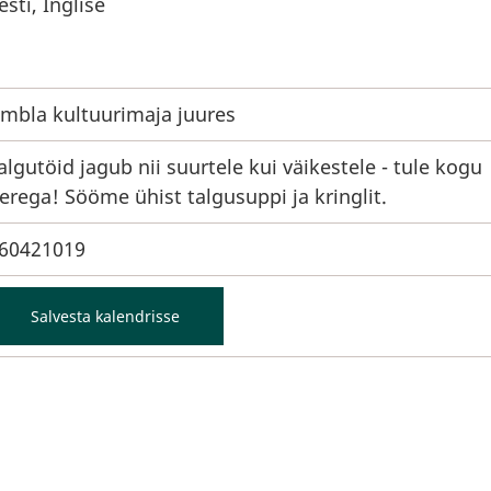
esti, Inglise
mbla kultuurimaja juures
algutöid jagub nii suurtele kui väikestele - tule kogu
erega! Sööme ühist talgusuppi ja kringlit.
60421019
Salvesta kalendrisse