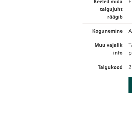
E
Keeled mida
talgujuht
räägib
A
Kogunemine
T
Muu vajalik
p
info
2
Talgukood