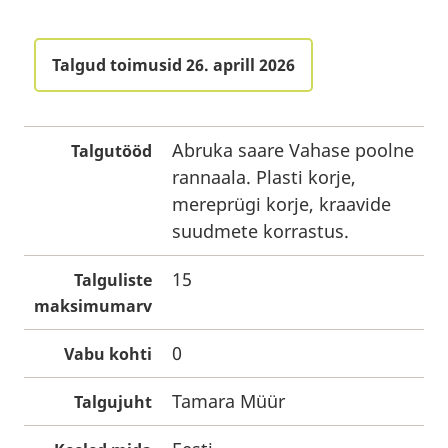
Talgud toimusid 26. aprill 2026
Abruka saare Vahase poolne
Talgutööd
rannaala. Plasti korje,
mereprügi korje, kraavide
suudmete korrastus.
15
Talguliste
maksimumarv
0
Vabu kohti
Tamara Müür
Talgujuht