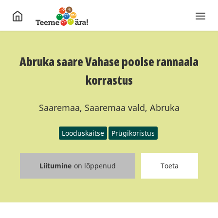
Abruka saare Vahase poolse rannaala
korrastus
Saaremaa, Saaremaa vald, Abruka
Looduskaitse
Prügikoristus
Liitumine
on lõppenud
Toeta