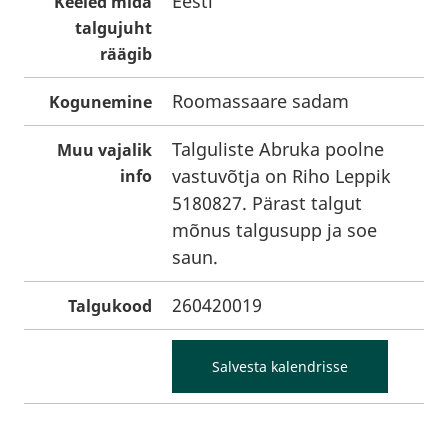
Eesti
Keeled mida
talgujuht
räägib
Roomassaare sadam
Kogunemine
Talguliste Abruka poolne
Muu vajalik
vastuvõtja on Riho Leppik
info
5180827. Pärast talgut
mõnus talgusupp ja soe
saun.
260420019
Talgukood
Salvesta kalendrisse