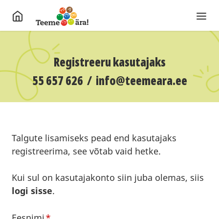
Registreeru kasutajaks
55 657 626
/
info@teemeara.ee
Talgute lisamiseks pead end kasutajaks
registreerima, see võtab vaid hetke.
Kui sul on kasutajakonto siin juba olemas, siis
logi sisse
.
Eesnimi
*