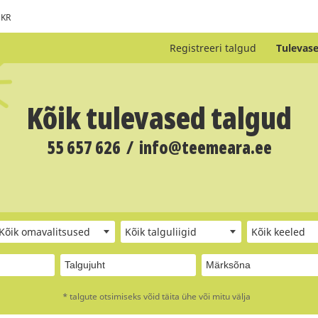
KR
Registreeri talgud
Tulevase
Kõik tulevased talgud
55 657 626
/
info@teemeara.ee
Kõik omavalitsused
Kõik talguliigid
Kõik keeled
* talgute otsimiseks võid täita ühe või mitu välja