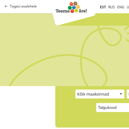
Tagasi avalehele
EST
RUS
ENG
U
Kõik maakonnad