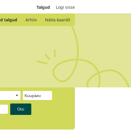
Talgud
Logi sisse
d talgud
Arhiiv
Näita kaardil