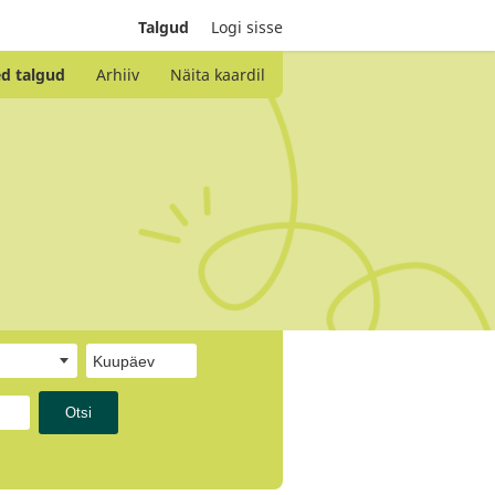
Talgud
Logi sisse
d talgud
Arhiiv
Näita kaardil