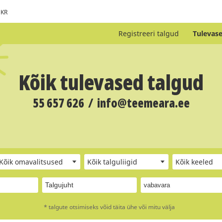
KR
Registreeri talgud
Tulevase
Kõik tulevased talgud
55 657 626
/
info@teemeara.ee
Kõik omavalitsused
Kõik talguliigid
Kõik keeled
* talgute otsimiseks võid täita ühe või mitu välja