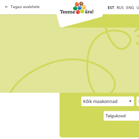
Tagasi avalehele
EST
RUS
ENG
U
Kõik maakonnad