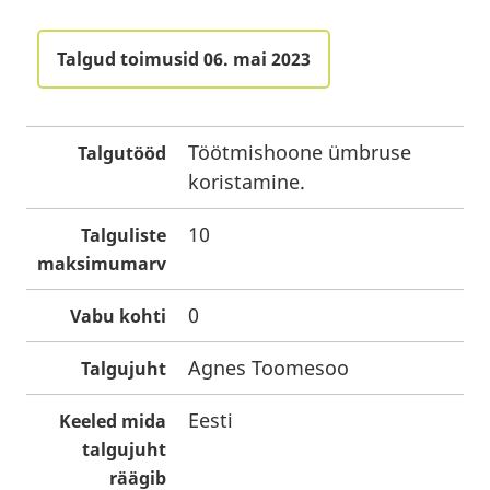
Talgud toimusid 06. mai 2023
Töötmishoone ümbruse
Talgutööd
koristamine.
10
Talguliste
maksimumarv
0
Vabu kohti
Agnes Toomesoo
Talgujuht
Eesti
Keeled mida
talgujuht
räägib