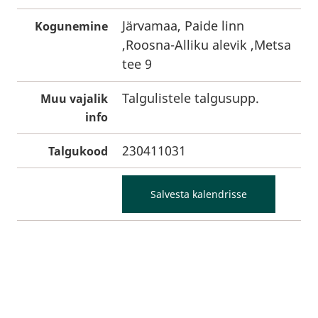
Järvamaa, Paide linn
Kogunemine
,Roosna-Alliku alevik ,Metsa
tee 9
Talgulistele talgusupp.
Muu vajalik
info
230411031
Talgukood
Salvesta kalendrisse