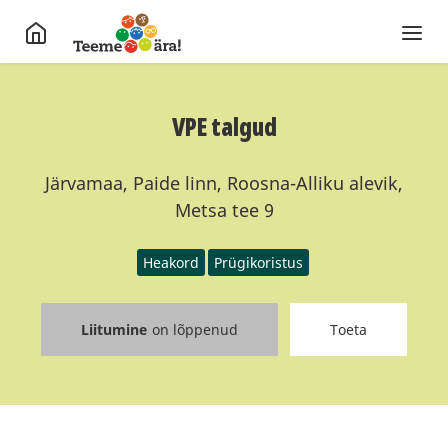
VPE talgud
Järvamaa, Paide linn, Roosna-Alliku alevik,
Metsa tee 9
Heakord
Prügikoristus
Liitumine
on lõppenud
Toeta