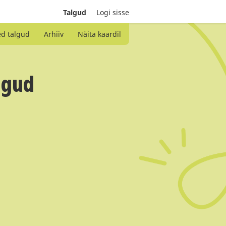
Talgud
Logi sisse
ed talgud
Arhiiv
Näita kaardil
lgud