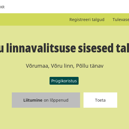
KR
Registreeri talgud
Tulevas
u linnavalitsuse sisesed ta
Võrumaa, Võru linn, Põllu tänav
Prügikoristus
Liitumine
on lõppenud
Toeta