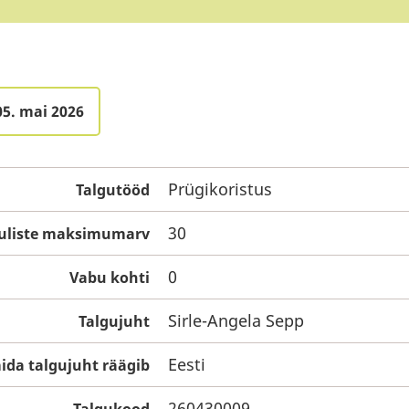
05. mai 2026
Prügikoristus
Talgutööd
30
guliste maksimumarv
0
Vabu kohti
Sirle-Angela Sepp
Talgujuht
Eesti
ida talgujuht räägib
260430009