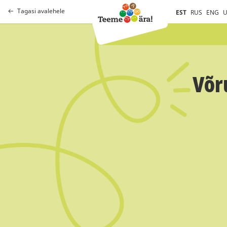
Tagasi avalehele
EST
RUS
ENG
U
Võr