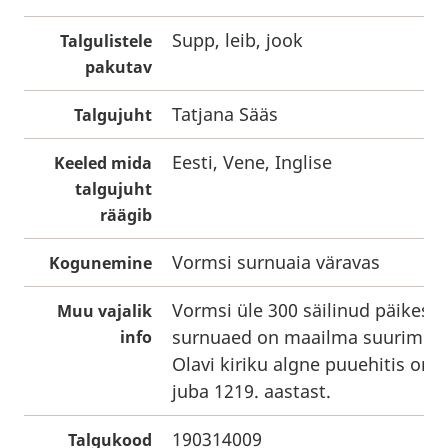
Supp, leib, jook
Talgulistele
pakutav
Tatjana Sääs
Talgujuht
Eesti, Vene, Inglise
Keeled mida
talgujuht
räägib
Vormsi surnuaia väravas
Kogunemine
Vormsi üle 300 säilinud päikeser
Muu vajalik
surnuaed on maailma suurim om
info
Olavi kiriku algne puuehitis on a
juba 1219. aastast.
190314009
Talgukood