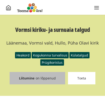
Vormsi kiriku- ja surnuaia talgud
Läänemaa, Vormsi vald, Hullo, Püha Olavi kirik
Heakord
Kogukonna turvalisus
Külatalgud
Prügikoristus
Liitumine
on lõppenud
Toeta