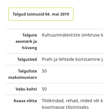
Talgud toimusid 04. mai 2019
Kultuurimälestiste ümbruse kor
Talgute
eesmärk ja
hüvang
Prahi ja lehtede koristamine ja 
Talgutööd
50
Talguliste
maksimumarv
50
Vabu kohti
Töökindad, rehad, riided või kil
Kaasa võtta
koormasse tõstmiseks