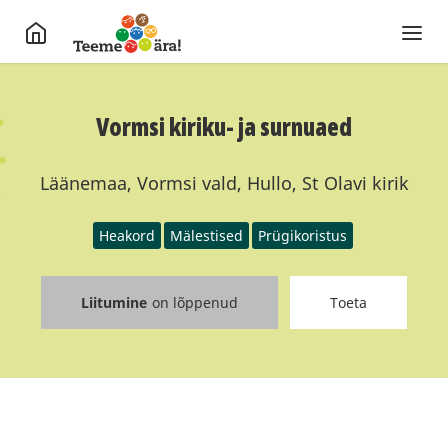
Vormsi kiriku- ja surnuaed
Läänemaa, Vormsi vald, Hullo, St Olavi kirik
Heakord
Mälestised
Prügikoristus
Liitumine
on lõppenud
Toeta