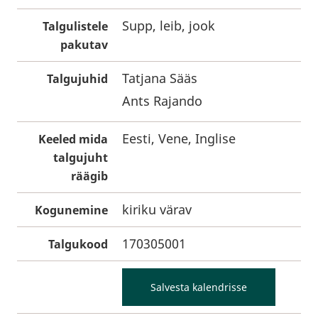
Supp, leib, jook
Talgulistele
pakutav
Tatjana Sääs
Talgujuhid
Ants Rajando
Eesti, Vene, Inglise
Keeled mida
talgujuht
räägib
kiriku värav
Kogunemine
170305001
Talgukood
Salvesta kalendrisse