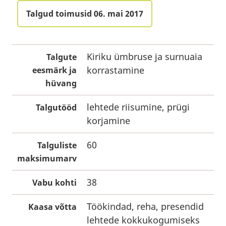
Talgud toimusid 06. mai 2017
Kiriku ümbruse ja surnuaia
Talgute
korrastamine
eesmärk ja
hüvang
lehtede riisumine, prügi
Talgutööd
korjamine
60
Talguliste
maksimumarv
38
Vabu kohti
Töökindad, reha, presendid
Kaasa võtta
lehtede kokkukogumiseks