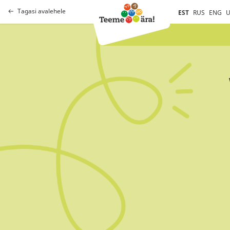
Tagasi avalehele
EST
RUS
ENG
U