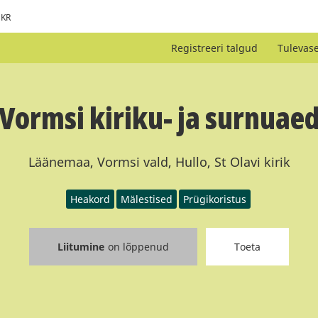
KR
Registreeri talgud
Tulevas
Vormsi kiriku- ja surnuae
Läänemaa, Vormsi vald, Hullo, St Olavi kirik
Heakord
Mälestised
Prügikoristus
Liitumine
on lõppenud
Toeta