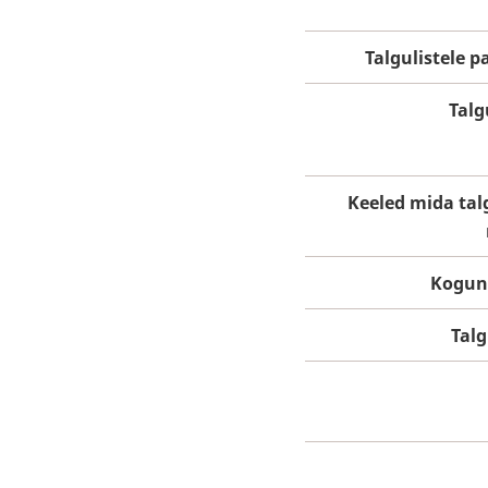
Talgulistele 
Talg
Keeled mida tal
Kogun
Tal