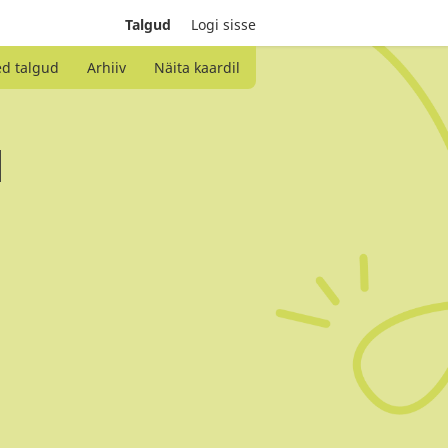
Talgud
Logi sisse
ed talgud
Arhiiv
Näita kaardil
d