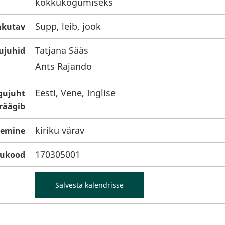
kokkukogumiseks
Supp, leib, jook
pakutav
Tatjana Sääs
ujuhid
Ants Rajando
Eesti, Vene, Inglise
gujuht
räägib
kiriku värav
emine
170305001
gukood
Salvesta kalendrisse