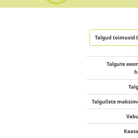
Talgud toimusid 
Talgute eesm
h
Tal
Talguliste maksi
Vabu
Kaasa