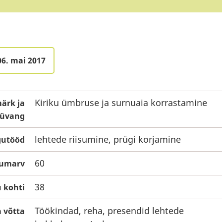
06. mai 2017
Kiriku ümbruse ja surnuaia korrastamine
ärk ja
üvang
lehtede riisumine, prügi korjamine
gutööd
60
mumarv
38
 kohti
Töökindad, reha, presendid lehtede
 võtta