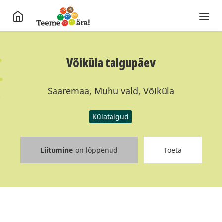
Võiküla talgupäev
Saaremaa, Muhu vald, Võiküla
Külatalgud
Liitumine
on lõppenud
Toeta