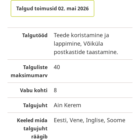
Talgud toimusid 02. mai 2026
Teede koristamine ja
Talgutööd
lappimine, Võiküla
postkastide taastamine.
40
Talguliste
maksimumarv
8
Vabu kohti
Ain Kerem
Talgujuht
Eesti, Vene, Inglise, Soome
Keeled mida
talgujuht
räägib