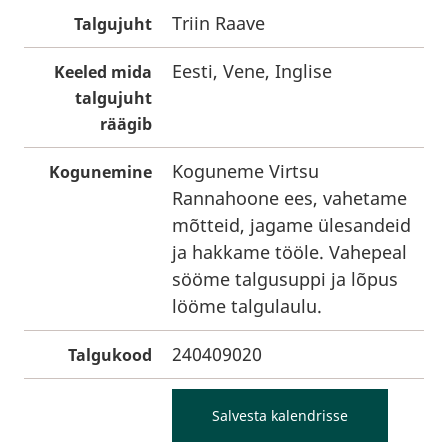
Triin Raave
Talgujuht
Eesti, Vene, Inglise
Keeled mida
talgujuht
räägib
Koguneme Virtsu
Kogunemine
Rannahoone ees, vahetame
mõtteid, jagame ülesandeid
ja hakkame tööle. Vahepeal
sööme talgusuppi ja lõpus
lööme talgulaulu.
240409020
Talgukood
Salvesta kalendrisse