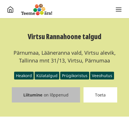
Virtsu Rannahoone talgud
Pärnumaa, Lääneranna vald, Virtsu alevik,
Tallinna mnt 31/13, Virtsu, Pärnumaa
Heakord
Külatalgud
Prügikoristus
Veeohutus
Liitumine
on lõppenud
Toeta