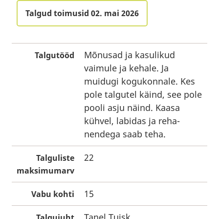
Talgud toimusid 02. mai 2026
Mõnusad ja kasulikud
Talgutööd
vaimule ja kehale. Ja
muidugi kogukonnale. Kes
pole talgutel käind, see pole
pooli asju näind. Kaasa
kühvel, labidas ja reha-
nendega saab teha.
22
Talguliste
maksimumarv
15
Vabu kohti
Tanel Tuisk
Talgujuht