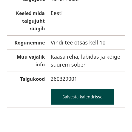
Eesti
Keeled mida
talgujuht
räägib
Vindi tee otsas kell 10
Kogunemine
Kaasa reha, labidas ja kõige
Muu vajalik
suurem sõber
info
260329001
Talgukood
Salvesta kalendrisse