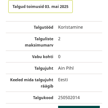
Talgud toimusid 03. mai 2025
Koristamine
Talgutööd
2
Talguliste
maksimumarv
0
Vabu kohti
Ain Pihl
Talgujuht
Eesti
Keeled mida talgujuht
räägib
250502014
Talgukood