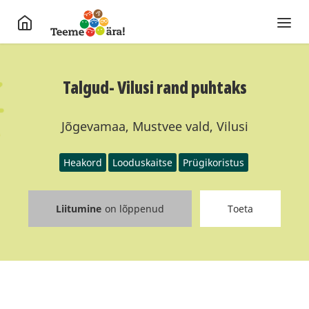
Talgud- Vilusi rand puhtaks
Jõgevamaa, Mustvee vald, Vilusi
Heakord
Looduskaitse
Prügikoristus
Liitumine
on lõppenud
Toeta